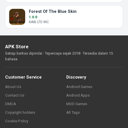
Forest Of The Blue Skin
1.0.0
KAIB LTD INC
APK Store
Setiap berkas dipindai · Tepercaya sejak 2018 · Tersedia dalam 15
bahasa
Customer Service
Discovery
About Us
Android Games
Contact Us
Android Apps
DMCA
MOD Games
Copyright holders
All Tags
Cookie Policy