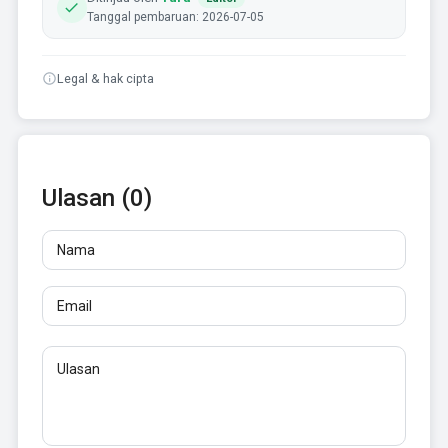
Tanggal pembaruan: 2026-07-05
Legal & hak cipta
Ulasan (0)
Nama
Email
Ulasan
Minimal 10 karakter. Tautan tidak diizinkan.