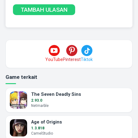
YouTube
Pinterest
Tiktok
Game terkait
The Seven Deadly Sins
2.93.0
Netmarble
Age of Origins
1.3.818
CamelStudio