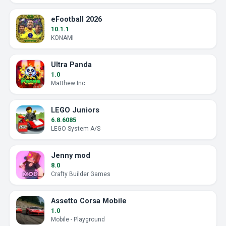
eFootball 2026
10.1.1
KONAMI
Ultra Panda
1.0
Matthew Inc
LEGO Juniors
6.8.6085
LEGO System A/S
Jenny mod
8.0
Crafty Builder Games
Assetto Corsa Mobile
1.0
Mobile - Playground