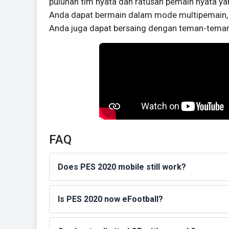
puluhan tim nyata dan ratusan pemain nyata yan
Anda dapat bermain dalam mode multipemain, d
Anda juga dapat bersaing dengan teman-teman
FAQ
Does PES 2020 mobile still work?
Is PES 2020 now eFootball?