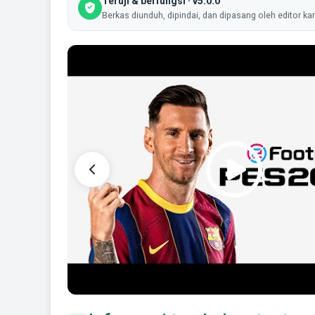
Teruji & berfungsi · v5.0.0
Berkas diunduh, dipindai, dan dipasang oleh editor ka