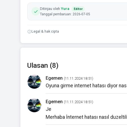
Ditinjau oleh
Yura
Editor
Tanggal pembaruan: 2026-07-05
Legal & hak cipta
Ulasan (8)
Egemen
(11.11.2024 18:51)
Oyuna girme internet hatası diyor na
Egemen
(11.11.2024 18:51)
Je
Merhaba İnternet hatası nasıl duzeltil