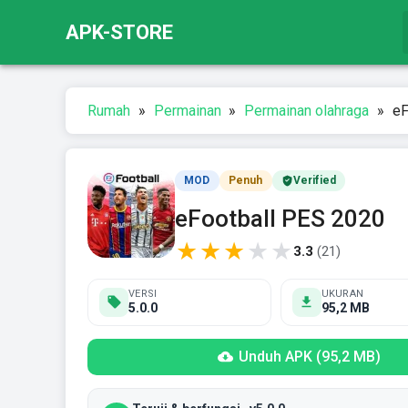
APK-STORE
Rumah
»
Permainan
»
Permainan olahraga
»
eF
MOD
Penuh
Verified
eFootball PES 2020
★
★
★
★
★
3.3
(
21
)
VERSI
UKURAN
5.0.0
95,2 MB
Unduh APK (95,2 MB)