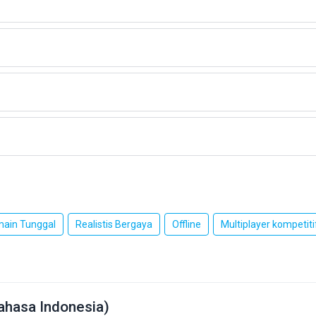
ain Tunggal
Realistis Bergaya
Offline
Multiplayer kompetiti
ahasa Indonesia)