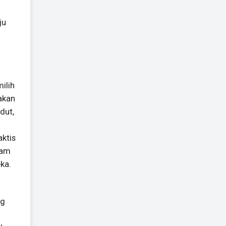
ju
ilih
akan
dut,
ktis
lam
ka.
ng