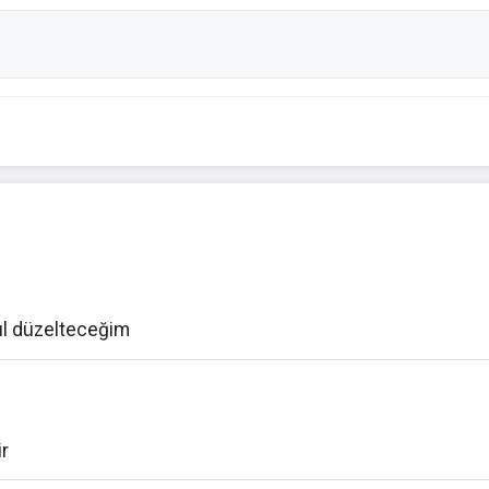
sıl düzelteceğim
ir