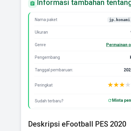
Informasi tambahan tentang
Nama paket
jp.konami
Ukuran
Genre
Permainan o
Pengembang
Tanggal pembaruan:
202
★
★
★
★
Peringkat
Minta pe
Sudah terbaru?
Deskripsi eFootball PES 2020