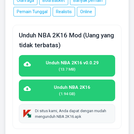
Olahraga
Bola Basket
Banyak pemain
Pemain Tunggal
Realistis
Online
Unduh NBA 2K16 Mod (Uang yang
tidak terbatas)
Unduh NBA 2K16 v0.0.29
(13.7 MB)
Unduh NBA 2K16
(1.94 GB)
Di situs kami, Anda dapat dengan mudah
mengunduh NBA 2K16.apk