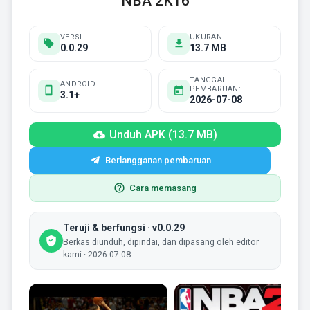
NBA 2K16
VERSI
UKURAN
0.0.29
13.7 MB
TANGGAL
ANDROID
PEMBARUAN:
3.1+
2026-07-08
Unduh APK (13.7 MB)
Berlangganan pembaruan
Cara memasang
Teruji & berfungsi · v0.0.29
Berkas diunduh, dipindai, dan dipasang oleh editor
kami · 2026-07-08