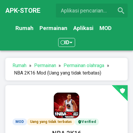
APK-STORE
Rumah
Permainan
Aplikasi
MOD
ID
Rumah
»
Permainan
»
Permainan olahraga
»
NBA 2K16 Mod (Uang yang tidak terbatas)
MOD
Uang yang tidak terbatas
Verified