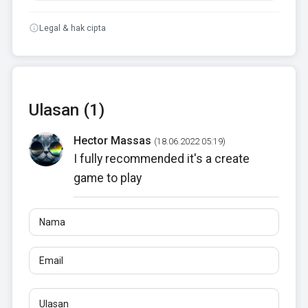
Legal & hak cipta
Ulasan (1)
Hector Massas
(18.06.2022 05:19)
I fully recommended it's a create
game to play
Nama
Email
Ulasan
Minimal 10 karakter. Tautan tidak diizinkan.