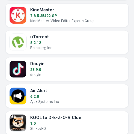
KineMaster
7.8.5.35422.GP
KineMaster, Video Editor Experts Group
uTorrent
8.2.12
Rainberry, Inc.
Douyin
28.9.0
douyin
Air Alert
6.2.0
Ajax Systems Inc
KOOL to D-E-Z-O-R Clue
1.0
StrikovHD