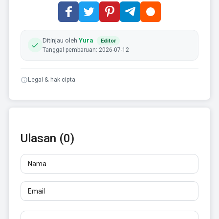
Ditinjau oleh
Yura
Editor
Tanggal pembaruan: 2026-07-12
Legal & hak cipta
Ulasan (0)
Nama
Email
Ulasan
Minimal 10 karakter. Tautan tidak diizinkan.