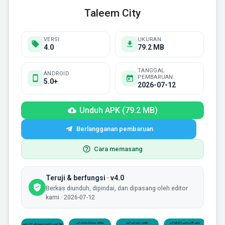
Taleem City
VERSI
UKURAN
4.0
79.2 MB
TANGGAL
ANDROID
PEMBARUAN:
5.0+
2026-07-12
Unduh APK (79.2 MB)
Berlangganan pembaruan
Cara memasang
Teruji & berfungsi · v4.0
Berkas diunduh, dipindai, dan dipasang oleh editor
kami · 2026-07-12