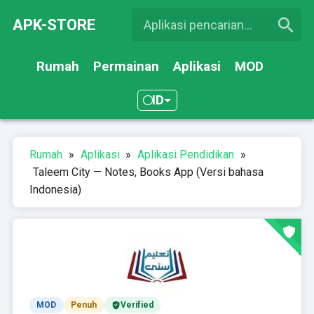
APK-STORE
Rumah
Permainan
Aplikasi
MOD
ID
Rumah
»
Aplikasi
»
Aplikasi Pendidikan
»
Taleem City — Notes, Books App (Versi bahasa
Indonesia)
MOD
Penuh
Verified