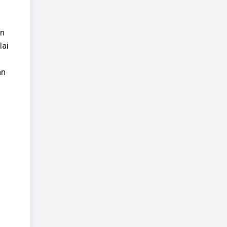
an
lai
an