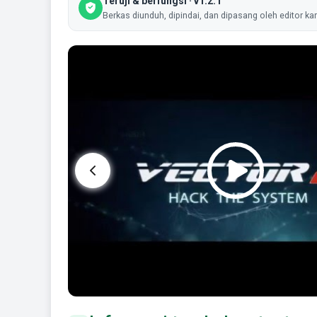
Teruji & berfungsi · v1.2.1
Berkas diunduh, dipindai, dan dipasang oleh editor ka