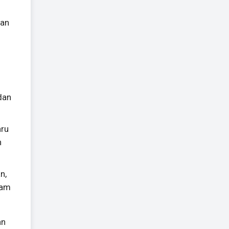
ran
dan
aru
n
n,
jam
an