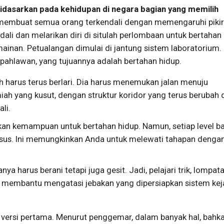
idasarkan pada kehidupan di negara bagian yang memilih
 membuat semua orang terkendali dengan memengaruhi piki
ali dan melarikan diri di situlah perlombaan untuk bertahan
ainan. Petualangan dimulai di jantung sistem laboratorium.
ahlawan, yang tujuannya adalah bertahan hidup.
harus terus berlari. Dia harus menemukan jalan menuju
miah yang kusut, dengan struktur koridor yang terus berubah 
li.
an kemampuan untuk bertahan hidup. Namun, setiap level b
sus. Ini memungkinkan Anda untuk melewati tahapan denga
a harus berani tetapi juga gesit. Jadi, pelajari trik, lompata
n membantu mengatasi jebakan yang dipersiapkan sistem ke
i versi pertama. Menurut penggemar, dalam banyak hal, bahk