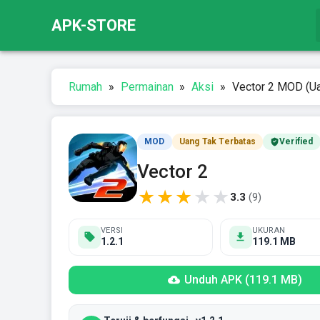
APK-STORE
Rumah
»
Permainan
»
Aksi
»
Vector 2 MOD (Ua
MOD
Uang Tak Terbatas
Verified
Vector 2
★
★
★
★
★
3.3
(
9
)
VERSI
UKURAN
1.2.1
119.1 MB
Unduh APK (119.1 MB)