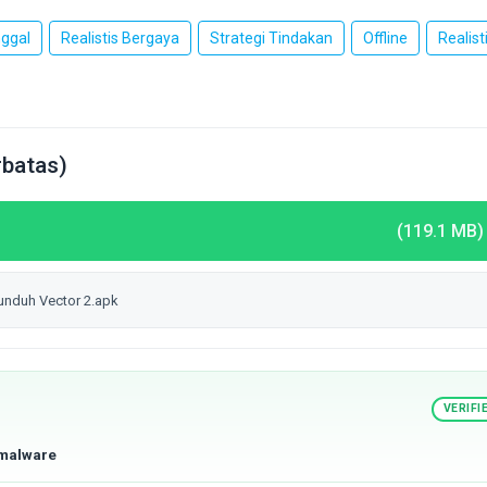
ggal
Realistis Bergaya
Strategi Tindakan
Offline
Realist
batas)
(119.1 MB)
unduh Vector 2.apk
VERIFI
 malware