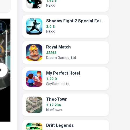
1.45.3
NEKKI
Shadow Fight 2 Special Edition
3.0.3
NEKKI
Royal Match
32263
Dream Games, Ltd.
My Perfect Hotel
1.29.0
SayGames Ltd
TheoTown
1.12.23a
blueflower
Drift Legends