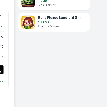
1.9.30
Black Fox Ent.
MB
Rent Please Landlord Sim
1.79.5.2
ksi
ShimmerGames
KI
12
hun
ah