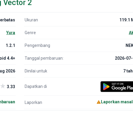
 Vector 2
erbatas
Ukuran
119.1 
Yura
Genre
A
1.2.1
Pengembang
NEK
oid 4.4+
Tanggal pembaruan:
2026-07-
Aug 2026
Dinilai untuk
7 ta
★
Dapatkan di
3.33
mbaruan
Laporkan masal
Laporkan