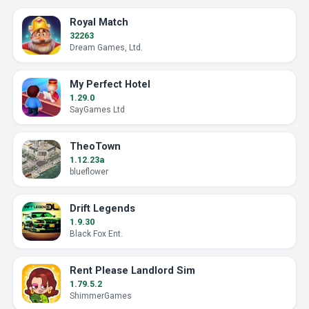
Royal Match
32263
Dream Games, Ltd.
My Perfect Hotel
1.29.0
SayGames Ltd
TheoTown
1.12.23a
blueflower
Drift Legends
1.9.30
Black Fox Ent.
Rent Please Landlord Sim
1.79.5.2
ShimmerGames