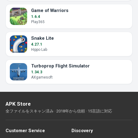
Game of Warriors
1.6.4
Play365
Snake Lite
4.27.1
Hippo Lab
Turboprop Flight Simulator
1.34.3
AXgamesoft
APK Store
全ファイルをスキャン済み · 2018年から信頼 · 15言語に対応
Customer Service
Discovery