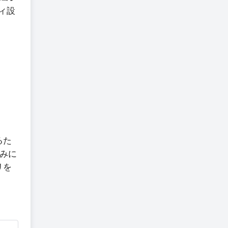
ィ設
るた
みに
リを