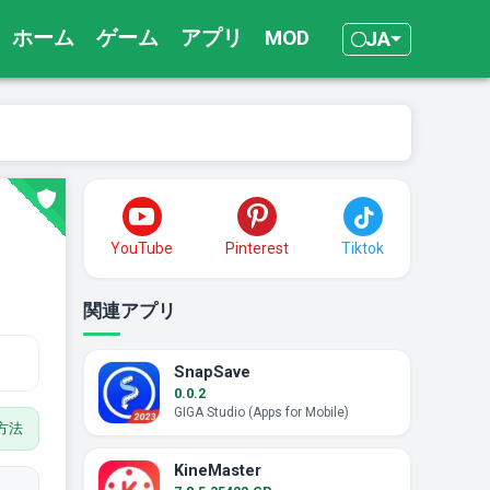
ホーム
ゲーム
アプリ
MOD
JA
YouTube
Pinterest
Tiktok
関連アプリ
SnapSave
0.0.2
GIGA Studio (Apps for Mobile)
方法
KineMaster