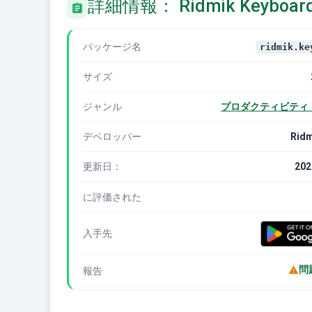
詳細情報： Ridmik Keyboar
パッケージ名
ridmik.ke
サイズ
ジャンル
プロダクティビティ
デベロッパー
Ridm
更新日：
202
に評価された
入手先
問
報告