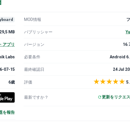
d
MOD情報
yboard
29,5 MB
パブリッシャー
Yu
・アプリ
バージョン
16.
ik Labs
必要条件
Android 6
6-07-15
最終確認日
24 Jul 2
★
★
★
★
★
6歳
評価
5.
更新をリクエ
最新ですか？
題を報告