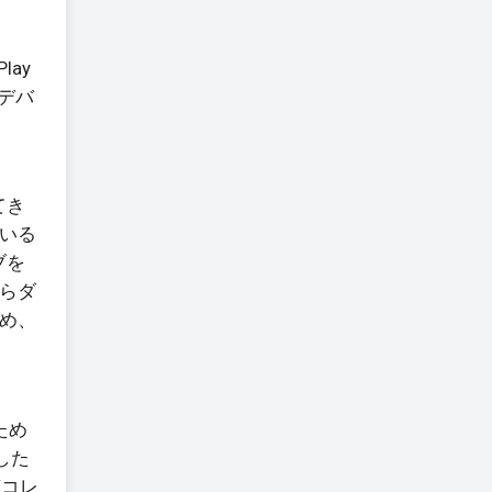
lay
のデバ
てき
いる
ブを
らダ
め、
るため
生した
Kコレ