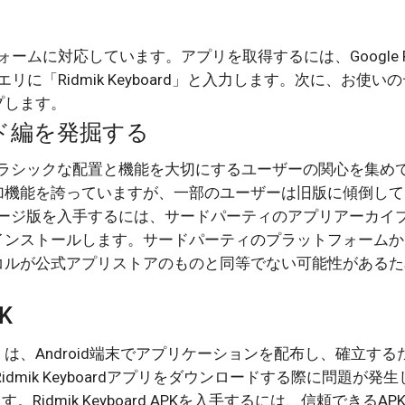
プラットフォームに対応しています。アプリを取得するには、Google P
検索クエリに「Ridmik Keyboard」と入力します。次に、お使い
プします。
ード編を発掘する
は、そのクラシックな配置と機能を大切にするユーザーの関心を集め
加機能を誇っていますが、一部のユーザーは旧版に傾倒して
dのビンテージ版を入手するには、サードパーティのアプリアーカイ
インストールします。サードパーティのプラットフォームか
コルが公式アプリストアのものと同等でない可能性があるた
K
ackages）は、Android端末でアプリケーションを配布し、確立す
Ridmik Keyboardアプリをダウンロードする際に問題が発
idmik Keyboard APKを入手するには、信頼できるAP