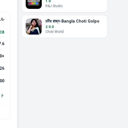
1.0
R&J Studio
フル
চটির রাজ্য-Bangla Choti Golpo
2.0.0
ra
Choti World
7.6
.0+
026
00
スト