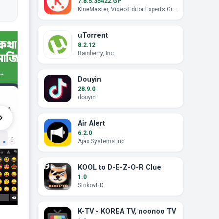
7.8.5.35422.GP
KineMaster, Video Editor Experts Group
uTorrent
8.2.12
Rainberry, Inc.
Douyin
28.9.0
douyin
Air Alert
6.2.0
Ajax Systems Inc
KOOL to D-E-Z-O-R Clue
1.0
StrikovHD
K-TV - KOREA TV, noonoo TV