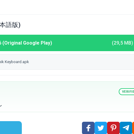
(日本語版)
Original Google Play)
(29,5 MB)
eyboard.apk
VERIFI
し