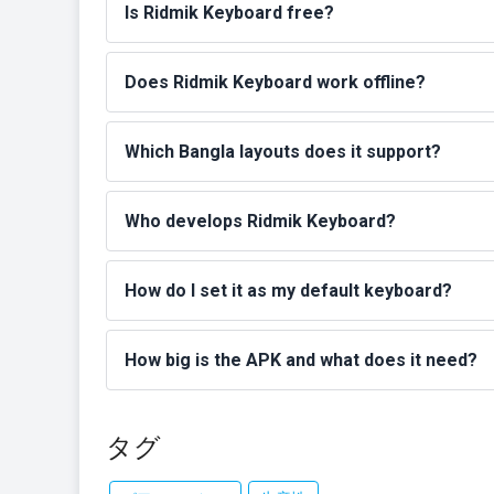
Is Ridmik Keyboard free?
Does Ridmik Keyboard work offline?
Which Bangla layouts does it support?
Who develops Ridmik Keyboard?
How do I set it as my default keyboard?
How big is the APK and what does it need?
タグ