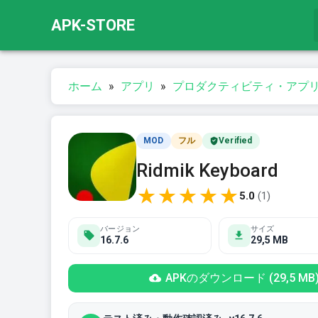
APK-STORE
ホーム
»
アプリ
»
プロダクティビティ・アプ
MOD
フル
Verified
Ridmik Keyboard
★
★
★
★
★
5.0
(
1
)
バージョン
サイズ
16.7.6
29,5 MB
APKのダウンロード (29,5 MB