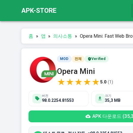
APK-STORE
홈
»
앱
»
의사소통
»
Opera Mini: Fast Web 
MOD
전체
Verified
Opera Mini
★
★
★
★
★
5.0
(
1
)
버전
크기
98.0.2254.81553
35,3 MB
APK 다운로드 (35,3