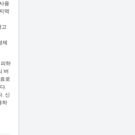
 사용
 지역
광고
 경제
은 피하
식 버
무료로
다.
. 신
용하