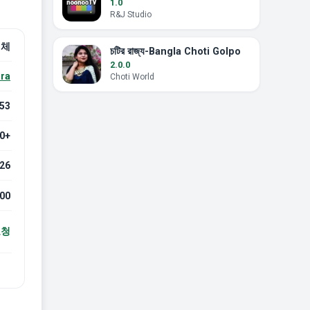
1.0
R&J Studio
전체
চটির রাজ্য-Bangla Choti Golpo
2.0.0
ra
Choti World
553
.0+
026
00
요청