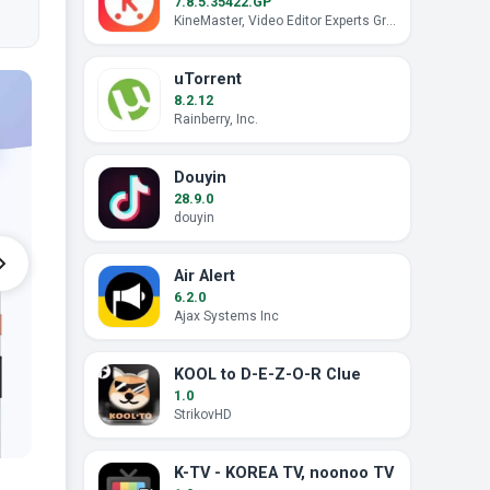
7.8.5.35422.GP
KineMaster, Video Editor Experts Group
uTorrent
8.2.12
Rainberry, Inc.
Douyin
28.9.0
douyin
Air Alert
6.2.0
Ajax Systems Inc
KOOL to D-E-Z-O-R Clue
1.0
StrikovHD
K-TV - KOREA TV, noonoo TV