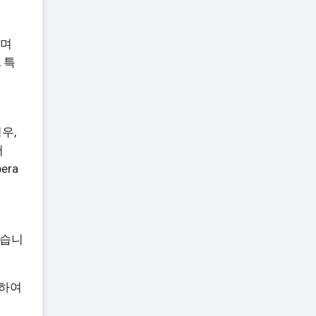
이며
 특
경우,
서
era
같습니
화하여