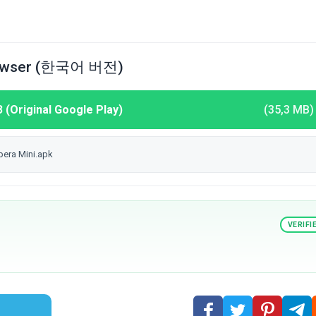
rowser (한국어 버전)
(Original Google Play)
(35,3 MB)
 Mini.apk
VERIFI