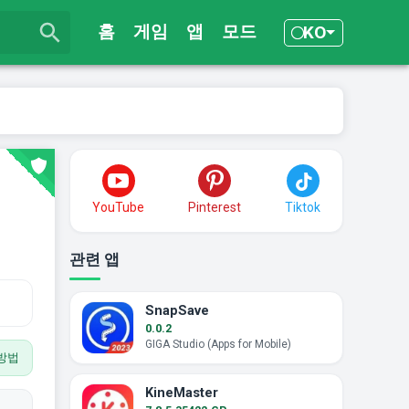
홈
게임
앱
모드
KO
YouTube
Pinterest
Tiktok
관련 앱
SnapSave
0.0.2
GIGA Studio (Apps for Mobile)
방법
KineMaster