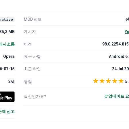
MOD 정보
native
35,3 MB
게시자
Yu
의사소통
버전
98.0.2254.81
Opera
요구 사항
Android 6
6-07-15
최근 확인
24 Jul 2
★
★
★
★
★
3세
평점
5.
업데이트 
최신인가요?
문제 신고