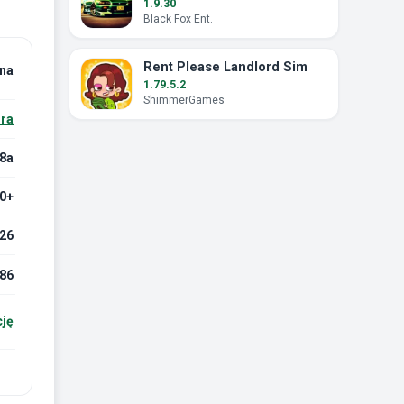
1.9.30
Black Fox Ent.
Rent Please Landlord Sim
na
1.79.5.2
ShimmerGames
ra
.8a
.0+
026
86
cję