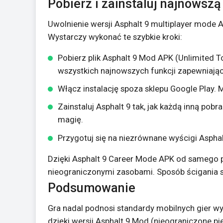
Pobierz i zainstaluj najnowsz
Uwolnienie wersji Asphalt 9 multiplayer mode 
Wystarczy wykonać te szybkie kroki:
Pobierz plik Asphalt 9 Mod APK (Unlimited 
wszystkich najnowszych funkcji zapewniając
Włącz instalację spoza sklepu Google Play.
Zainstaluj Asphalt 9 tak, jak każdą inną pob
magię.
Przygotuj się na niezrównane wyścigi Asphal
Dzięki Asphalt 9 Career Mode APK od samego 
nieograniczonymi zasobami. Sposób ścigania si
Podsumowanie
Gra nadal podnosi standardy mobilnych gier wyś
dzięki wersji Asphalt 9 Mod (nieograniczone pi