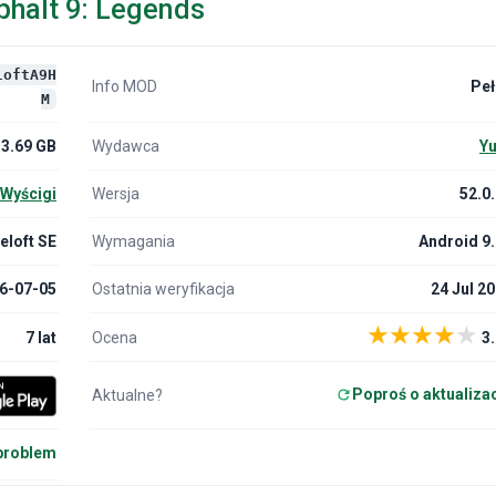
halt 9: Legends
loftA9H
Info MOD
Peł
M
3.69 GB
Wydawca
Yu
Wyścigi
Wersja
52.0
loft SE
Wymagania
Android 9
6-07-05
Ostatnia weryfikacja
24 Jul 2
★
★
★
★
★
7 lat
Ocena
3.
Poproś o aktualiza
Aktualne?
problem