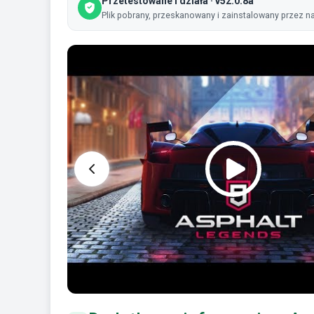
Przetestowane i działa · v52.0.8a
Plik pobrany, przeskanowany i zainstalowany przez na