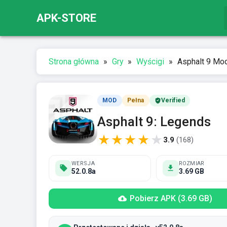
APK-STORE
Strona główna
»
Gry
»
Wyścigi
»
Asphalt 9 Mo
MOD
Pełna
Verified
Asphalt 9: Legends
★
★
★
★
★
3.9
(
168
)
WERSJA
ROZMIAR
52.0.8a
3.69 GB
Pobierz APK (3.69 GB)