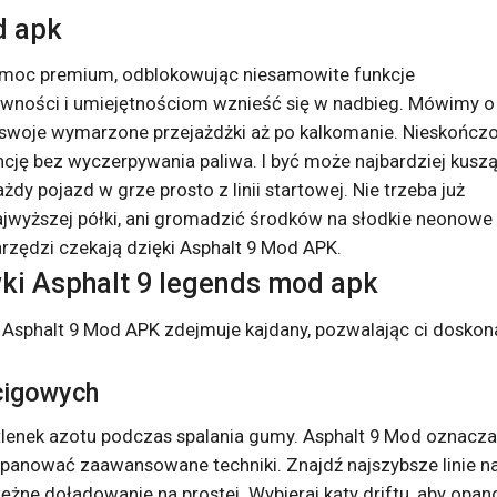
d apk
 moc premium, odblokowując niesamowite funkcje
tywności i umiejętnościom wznieść się w nadbieg. Mówimy o
 swoje wymarzone przejażdżki aż po kalkomanie. Nieskończ
ncję bez wyczerpywania paliwa. I być może najbardziej kuszą
y pojazd w grze prosto z linii startowej. Nie trzeba już
ajwyższej półki, ani gromadzić środków na słodkie neonowe
arzędzi czekają dzięki Asphalt 9 Mod APK.
wki Asphalt 9 legends mod apk
 Asphalt 9 Mod APK zdejmuje kajdany, pozwalając ci doskona
cigowych
dtlenek azotu podczas spalania gumy. Asphalt 9 Mod oznacza
 opanować zaawansowane techniki. Znajdź najszybsze linie n
tężne doładowanie na prostej. Wybieraj kąty driftu, aby opa