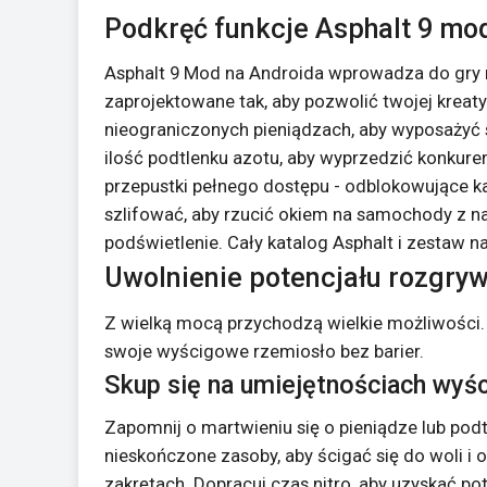
Podkręć funkcje Asphalt 9 mo
Asphalt 9 Mod na Androida wprowadza do gry
zaprojektowane tak, aby pozwolić twojej krea
nieograniczonych pieniądzach, aby wyposażyć
ilość podtlenku azotu, aby wyprzedzić konkure
przepustki pełnego dostępu - odblokowujące każd
szlifować, aby rzucić okiem na samochody z n
podświetlenie. Cały katalog Asphalt i zestaw n
Uwolnienie potencjału rozgry
Z wielką mocą przychodzą wielkie możliwości.
swoje wyścigowe rzemiosło bez barier.
Skup się na umiejętnościach wyś
Zapomnij o martwieniu się o pieniądze lub po
nieskończone zasoby, aby ścigać się do woli i
zakrętach. Dopracuj czas nitro, aby uzyskać po