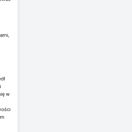
ami,
edł
i
się w
wości
ym