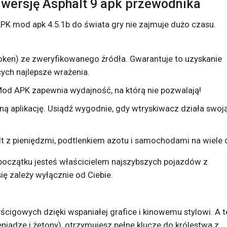
ą wersję Asphalt 9 apk przewodnika
APK mod apk 4.5.1b do świata gry nie zajmuje dużo czasu.
Token) ze zweryfikowanego źródła. Gwarantuje to uzyskanie
ych najlepsze wrażenia.
 Mod APK zapewnia wydajność, na którą nie pozwalają!
raną aplikację. Usiądź wygodnie, gdy wtryskiwacz działa swoj
t z pieniędzmi, podtlenkiem azotu i samochodami na wiele d
początku jesteś właścicielem najszybszych pojazdów z
ę zależy wyłącznie od Ciebie.
cigowych dzięki wspaniałej grafice i kinowemu stylowi. A t
eniądze i żetony), otrzymujesz pełne klucze do królestwa z