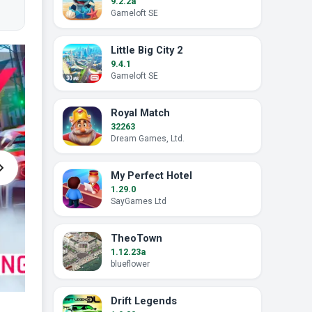
9.2.2a
Gameloft SE
Little Big City 2
9.4.1
Gameloft SE
Royal Match
32263
Dream Games, Ltd.
My Perfect Hotel
1.29.0
SayGames Ltd
TheoTown
1.12.23a
blueflower
Drift Legends