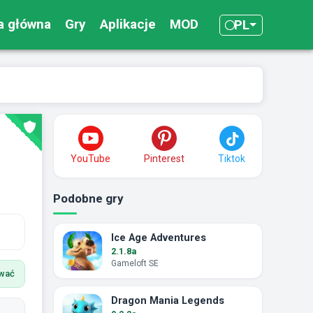
a główna
Gry
Aplikacje
MOD
PL
YouTube
Pinterest
Tiktok
Podobne gry
Ice Age Adventures
2.1.8a
Gameloft SE
ować
Dragon Mania Legends