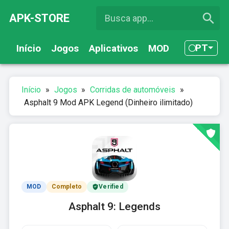
APK-STORE
PT
Início
Jogos
Aplicativos
MOD
Início
»
Jogos
»
Corridas de automóveis
»
Asphalt 9 Mod APK Legend (Dinheiro ilimitado)
MOD
Completo
Verified
Asphalt 9: Legends