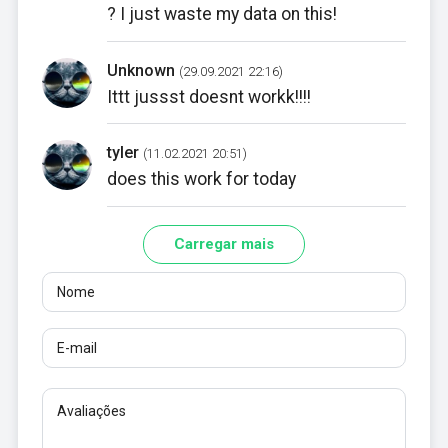
? I just waste my data on this!
Unknown
(29.09.2021 22:16)
Ittt jussst doesnt workk!!!!
tyler
(11.02.2021 20:51)
does this work for today
Carregar mais
Nome
E-mail
Avaliações
Pelo menos 10 caracteres. Links não são permitidos.