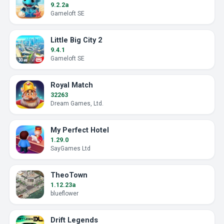
9.2.2a
Gameloft SE
Little Big City 2
9.4.1
Gameloft SE
Royal Match
32263
Dream Games, Ltd.
My Perfect Hotel
1.29.0
SayGames Ltd
TheoTown
1.12.23a
blueflower
Drift Legends