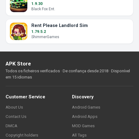
1.9.30
Black Fox Ent.
Rent Please Landlord Sim
1.79.5.2
ShimmerGames
APK Store
Todos os ficheiros verificados · De confiança desde 2018 · Disponível
em 15 idiomas
Customer Service
Discovery
About Us
Android Games
Contact Us
Android Apps
DMCA
MOD Games
Copyright holders
All Tags