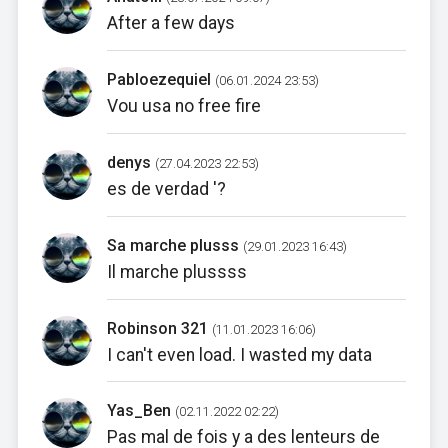
After a few days
Pabloezequiel
(06.01.2024 23:53)
Vou usa no free fire
denys
(27.04.2023 22:53)
es de verdad '?
Sa marche plusss
(29.01.2023 16:43)
Il marche plussss
Robinson 321
(11.01.2023 16:06)
I can't even load. I wasted my data
Yas_Ben
(02.11.2022 02:22)
Pas mal de fois y a des lenteurs de