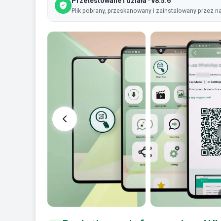
Przetestowane i działa · v8.5.6
Plik pobrany, przeskanowany i zainstalowany przez na