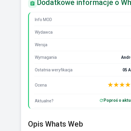
Dodatkowe informacje o W
Info MOD
Wydawca
Wersja
Wymagania
Andr
Ostatnia weryfikacja
05 
★
★
★
★
Ocena
Poproś o aktu
Aktualne?
Opis Whats Web