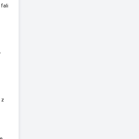
fali
o
 z
e