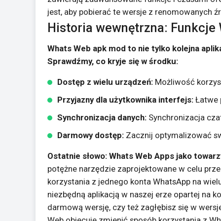
jest, aby pobierać te wersje z renomowanych ź
Historia wewnętrzna: Funkcje
Whats Web apk mod to nie tylko kolejna apli
Sprawdźmy, co kryje się w środku:
Dostęp z wielu urządzeń:
Możliwość korzyst
Przyjazny dla użytkownika interfejs:
Łatwe p
Synchronizacja danych:
Synchronizacja cza
Darmowy dostęp:
Zacznij optymalizować s
Ostatnie słowo: Whats Web Apps jako towarz
potężne narzędzie zaprojektowane w celu prz
korzystania z jednego konta WhatsApp na wielu
niezbędną aplikacją w naszej erze opartej na 
darmową wersję, czy też zagłębisz się w wersje
Web obiecuje zmienić sposób korzystania z W