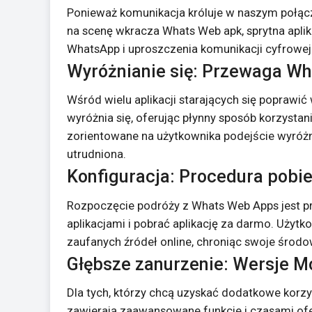
Ponieważ komunikacja króluje w naszym połączo
na scenę wkracza Whats Web apk, sprytna apli
WhatsApp i uproszczenia komunikacji cyfrowej
Wyróżnianie się: Przewaga W
Wśród wielu aplikacji starających się poprawić
wyróżnia się, oferując płynny sposób korzysta
zorientowane na użytkownika podejście wyróżnia
utrudniona.
Konfiguracja: Procedura pobie
Rozpoczęcie podróży z Whats Web Apps jest pro
aplikacjami i pobrać aplikację za darmo. Użyt
zaufanych źródeł online, chroniąc swoje środo
Głębsze zanurzenie: Wersje M
Dla tych, którzy chcą uzyskać dodatkowe korzy
zawierają zaawansowane funkcje i czasami ofe