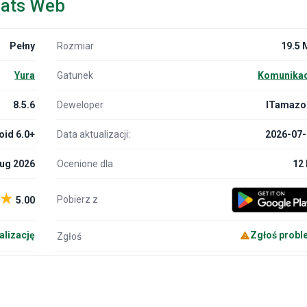
hats Web
Pełny
Rozmiar
19.5 
Yura
Gatunek
Komunikac
8.5.6
Deweloper
ITamazo
oid 6.0+
Data aktualizacji:
2026-07-
Aug 2026
Ocenione dla
12 
★
Pobierz z
5.00
alizację
Zgłoś probl
Zgłoś