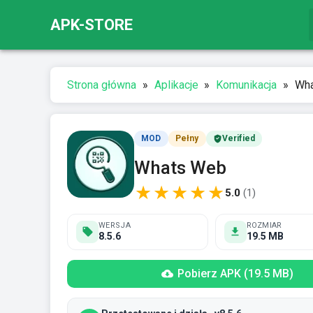
APK-STORE
Strona główna
»
Aplikacje
»
Komunikacja
»
Wha
MOD
Pełny
Verified
Whats Web
★
★
★
★
★
5.0
(
1
)
WERSJA
ROZMIAR
8.5.6
19.5 MB
Pobierz APK (19.5 MB)