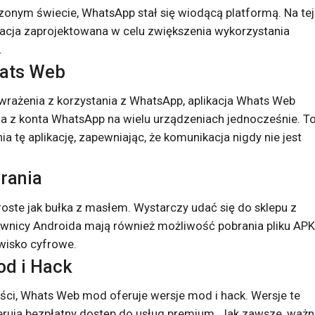
nym świecie, WhatsApp stał się wiodącą platformą. Na tej 
kacja zaprojektowana w celu zwiększenia wykorzystania
.
hats Web
 wrażenia z korzystania z WhatsApp, aplikacja Whats Web
nia z konta WhatsApp na wielu urządzeniach jednocześnie. T
 tę aplikację, zapewniając, że komunikacja nigdy nie jest
rania
ste jak bułka z masłem. Wystarczy udać się do sklepu z
kownicy Androida mają również możliwość pobrania pliku APK
wisko cyfrowe.
od i Hack
ści, Whats Web mod oferuje wersje mod i hack. Wersje te
rują bezpłatny dostęp do usług premium. Jak zawsze, ważn