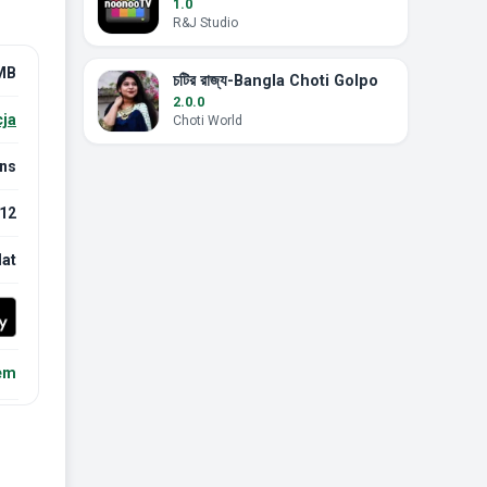
1.0
R&J Studio
MB
চটির রাজ্য-Bangla Choti Golpo
2.0.0
ja
Choti World
ns
12
lat
em