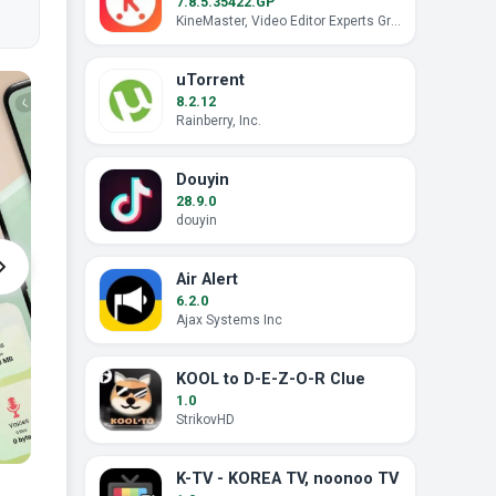
7.8.5.35422.GP
KineMaster, Video Editor Experts Group
uTorrent
8.2.12
Rainberry, Inc.
Douyin
28.9.0
douyin
Air Alert
6.2.0
Ajax Systems Inc
KOOL to D-E-Z-O-R Clue
1.0
StrikovHD
K-TV - KOREA TV, noonoo TV