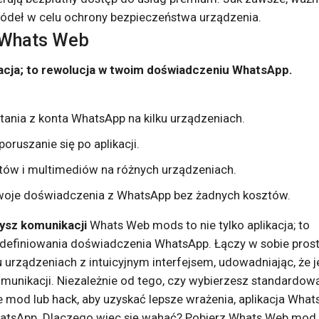
ródeł w celu ochrony bezpieczeństwa urządzenia.
 Whats Web
kacja; to rewolucja w twoim doświadczeniu WhatsApp.
ania z konta WhatsApp na kilku urządzeniach.
oruszanie się po aplikacji.
tów i multimediów na różnych urządzeniach.
woje doświadczenia z WhatsApp bez żadnych kosztów.
ysz komunikacji
Whats Web mods to nie tylko aplikacja; to
edefiniowania doświadczenia WhatsApp. Łączy w sobie pros
 urządzeniach z intuicyjnym interfejsem, udowadniając, że j
komunikacji. Niezależnie od tego, czy wybierzesz standardow
 mod lub hack, aby uzyskać lepsze wrażenia, aplikacja What
hatsApp. Dlaczego więc się wahać? Pobierz Whats Web mod