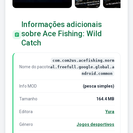
Informações adicionais
sobre Ace Fishing: Wild
Catch
com.com2us.acefishing.norm
Nome do pacote
al.freefull.google.global.a
ndroid.common
Info MOD
(pesca simples)
Tamanho
164.4 MB
Editora
Yura
Género
Jogos desportivos