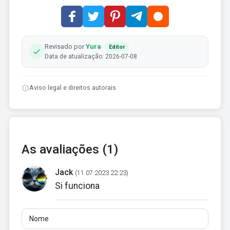
Revisado por
Yura
Editor
Data de atualização: 2026-07-08
Aviso legal e direitos autorais
As avaliações (1)
Jack
(11.07.2023 22:23)
Si funciona
Nome
E-mail
Avaliações
Pelo menos 10 caracteres. Links não são permitidos.