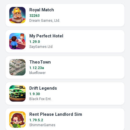
Royal Match
32263
Dream Games, Ltd.
My Perfect Hotel
1.29.0
SayGames Ltd
TheoTown
1.12.23a
blueflower
Drift Legends
1.9.30
Black Fox Ent.
Rent Please Landlord Sim
1.79.5.2
ShimmerGames