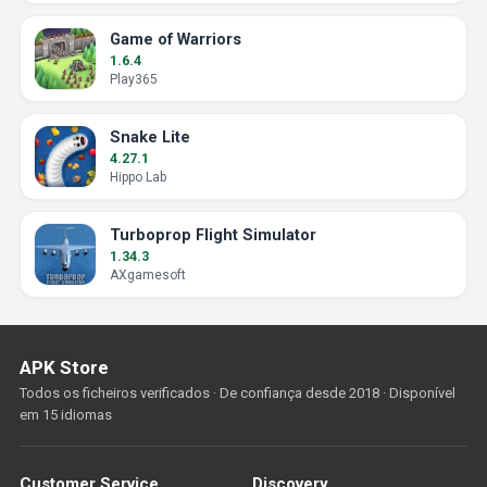
Game of Warriors
1.6.4
Play365
Snake Lite
4.27.1
Hippo Lab
Turboprop Flight Simulator
1.34.3
AXgamesoft
APK Store
Todos os ficheiros verificados · De confiança desde 2018 · Disponível
em 15 idiomas
Customer Service
Discovery