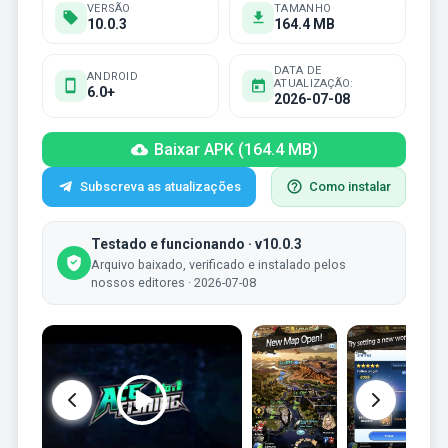
VERSÃO
TAMANHO
10.0.3
164.4 MB
DATA DE
ANDROID
ATUALIZAÇÃO:
6.0+
2026-07-08
Baixar APK (164.4 MB)
Subscreva as atualizações
Como instalar
Testado e funcionando · v10.0.3
Arquivo baixado, verificado e instalado pelos
nossos editores · 2026-07-08