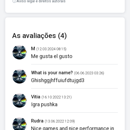
Aviso legal e direitos autorais
As avaliações (4)
M
(12.03.2024 08:15)
Me gusta el gusto
What is your name?
(06.06.2023 03:26)
Ghishggjhffuiufdtujgd3
Vitia
(16.10.2022 13:21)
Igra pushka
Rudra
(13.06.2022 12:09)
Nice games and nice performance in