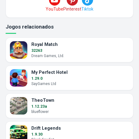
YouTube
Pinterest
Tiktok
Jogos relacionados
Royal Match
32263
Dream Games, Ltd.
My Perfect Hotel
1.29.0
SayGames Ltd
TheoTown
1.12.23a
blueflower
Drift Legends
1.9.30