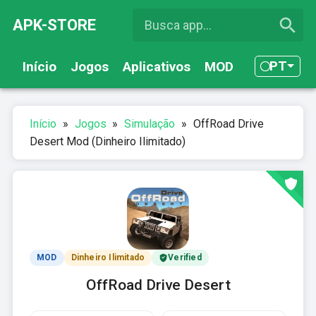
APK-STORE
PT
Início
Jogos
Aplicativos
MOD
Início
»
Jogos
»
Simulação
»
OffRoad Drive
Desert Mod (Dinheiro Ilimitado)
MOD
Dinheiro Ilimitado
Verified
OffRoad Drive Desert