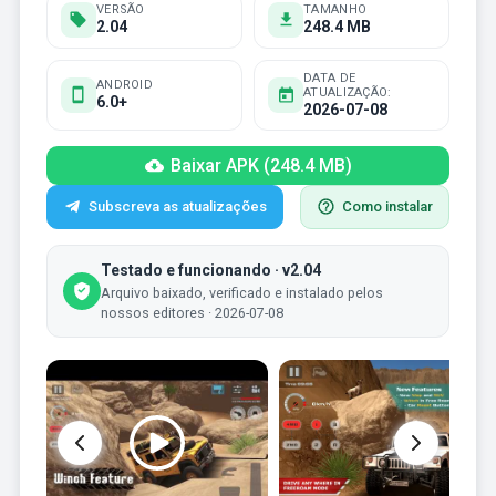
VERSÃO
TAMANHO
2.04
248.4 MB
DATA DE
ANDROID
ATUALIZAÇÃO:
6.0+
2026-07-08
Baixar APK (248.4 MB)
Subscreva as atualizações
Como instalar
Testado e funcionando · v2.04
Arquivo baixado, verificado e instalado pelos
nossos editores · 2026-07-08