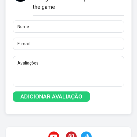
the game
Nome
E-mail
Avaliações
Pelo menos 10 caracteres. Links não são permitidos.