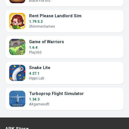
Black Fox Ent.
Rent Please Landlord Sim
1.79.5.2
ShimmerGames
Game of Warriors
1.6.4
Play365
Snake Lite
4.27.1
Hippo Lab
Turboprop Flight Simulator
1.34.3
AXgamesoft
APK Store