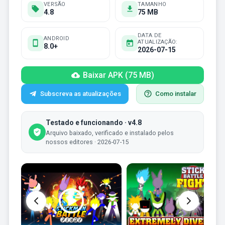
VERSÃO
TAMANHO
4.8
75 MB
DATA DE
ANDROID
ATUALIZAÇÃO:
8.0+
2026-07-15
Baixar APK (75 MB)
Subscreva as atualizações
Como instalar
Testado e funcionando · v4.8
Arquivo baixado, verificado e instalado pelos
nossos editores · 2026-07-15