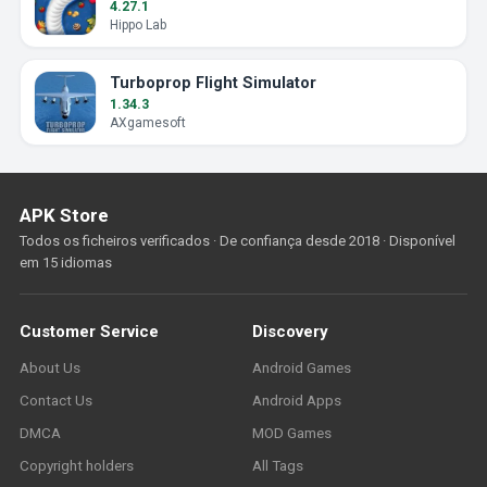
4.27.1
Hippo Lab
Turboprop Flight Simulator
1.34.3
AXgamesoft
APK Store
Todos os ficheiros verificados · De confiança desde 2018 · Disponível
em 15 idiomas
Customer Service
Discovery
About Us
Android Games
Contact Us
Android Apps
DMCA
MOD Games
Copyright holders
All Tags