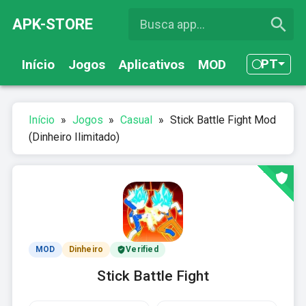
APK-STORE
PT
Início
Jogos
Aplicativos
MOD
Início
»
Jogos
»
Casual
»
Stick Battle Fight Mod
(Dinheiro Ilimitado)
MOD
Dinheiro
Verified
Stick Battle Fight