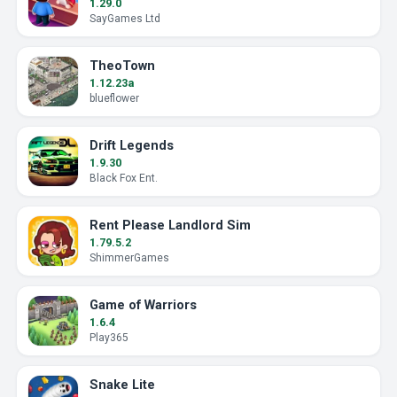
1.29.0
SayGames Ltd
TheoTown
1.12.23a
blueflower
Drift Legends
1.9.30
Black Fox Ent.
Rent Please Landlord Sim
1.79.5.2
ShimmerGames
Game of Warriors
1.6.4
Play365
Snake Lite