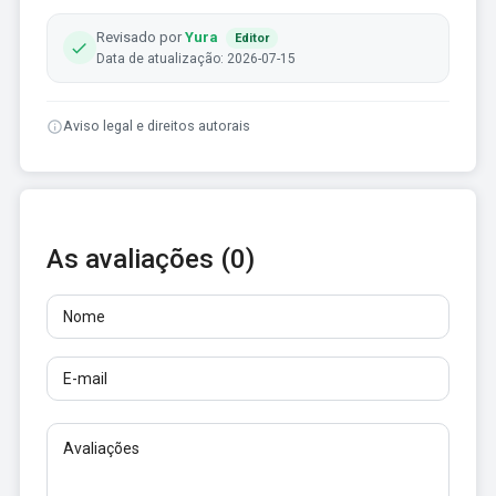
Revisado por
Yura
Editor
Data de atualização: 2026-07-15
Aviso legal e direitos autorais
As avaliações (0)
Nome
E-mail
Avaliações
Pelo menos 10 caracteres. Links não são permitidos.