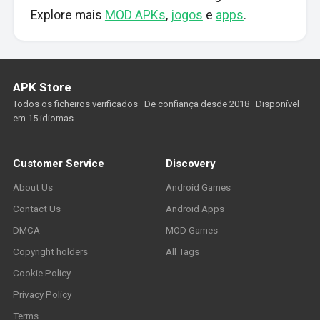
Explore mais
MOD APKs
,
jogos
e
apps
.
APK Store
Todos os ficheiros verificados · De confiança desde 2018 · Disponível
em 15 idiomas
Customer Service
Discovery
About Us
Android Games
Contact Us
Android Apps
DMCA
MOD Games
Copyright holders
All Tags
Cookie Policy
Privacy Policy
Terms