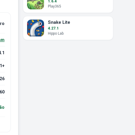
1.6.4
Play365
Snake Lite
iro
4.27.1
Hippo Lab
am
4.1
.1+
026
60
ção