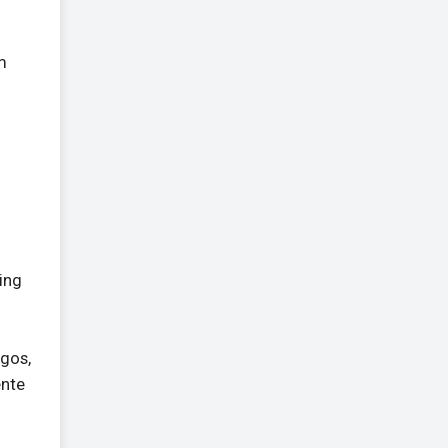
m
ing
gos,
ente