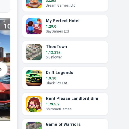
32263
Dream Games, Ltd.
My Perfect Hotel
1.29.0
SayGames Ltd
TheoTown
1.12.23a
blueflower
Drift Legends
1.9.30
Black Fox Ent.
Rent Please Landlord Sim
1.79.5.2
ShimmerGames
Game of Warriors