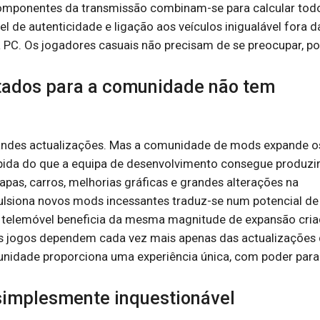
omponentes da transmissão combinam-se para calcular tod
l de autenticidade e ligação aos veículos inigualável fora d
 PC. Os jogadores casuais não precisam de se preocupar, po
tados para a comunidade não tem
andes actualizações. Mas a comunidade de mods expande o
pida do que a equipa de desenvolvimento consegue produzi
pas, carros, melhorias gráficas e grandes alterações na
ulsiona novos mods incessantes traduz-se num potencial de
ra telemóvel beneficia da mesma magnitude de expansão cri
os jogos dependem cada vez mais apenas das actualizações
nidade proporciona uma experiência única, com poder para
simplesmente inquestionável