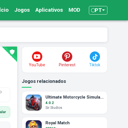
ício
Jogos
Aplicativos
MOD
PT
YouTube
Pinterest
Tiktok
Jogos relacionados
O:
Ultimate Motorcycle Simulator
4.0.2
Sir Studios
alar
Royal Match