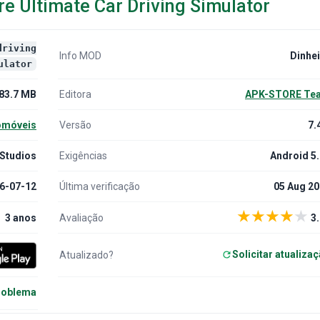
e Ultimate Car Driving Simulator
driving
Info MOD
Dinhe
ulator
83.7 MB
Editora
APK-STORE Te
omóveis
Versão
7.
 Studios
Exigências
Android 5
6-07-12
Última verificação
05 Aug 2
★
★
★
★
★
3 anos
Avaliação
3.
Solicitar atualiza
Atualizado?
roblema