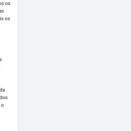
os os
as
is os
s
r
ada
 dos
 o