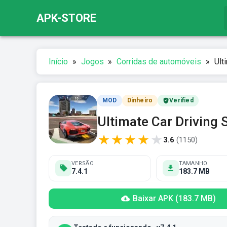
APK-STORE
Início
»
Jogos
»
Corridas de automóveis
»
Ult
MOD
Dinheiro
Verified
Ultimate Car Driving 
★
★
★
★
★
3.6
(
1150
)
VERSÃO
TAMANHO
7.4.1
183.7 MB
Baixar APK (183.7 MB)