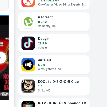
7.8.5.35422.GP
KineMaster, Video Editor Experts Group
uTorrent
8.2.12
Rainberry, Inc.
Douyin
28.9.0
douyin
Air Alert
6.2.0
Ajax Systems Inc
KOOL to D-E-Z-O-R Clue
1.0
StrikovHD
K-TV - KOREA TV, noonoo TV