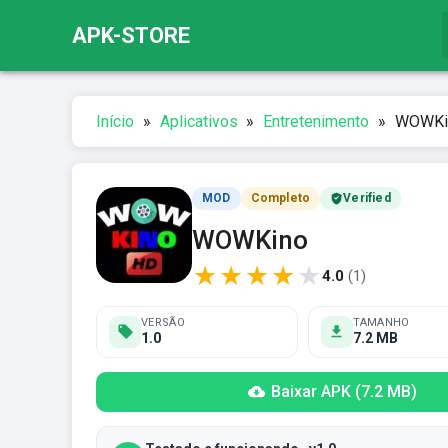
APK-STORE
Início
»
Aplicativos
»
Entretenimento
»
WOWKin
MOD
Completo
Verified
WOWKino
★
★
★
★
★
4.0
(
1
)
VERSÃO
TAMANHO
1.0
7.2 MB
Baixar APK (7.2 MB)