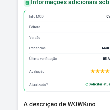
Informações adicionais so
Info MOD
C
Editora
Versão
Exigências
Andr
Última verificação
05 
★
★
★
★
Avaliação
Solicitar atu
Atualizado?
A descrição de WOWKino