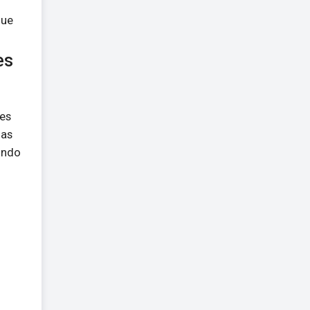
que
es
ões
 as
tindo