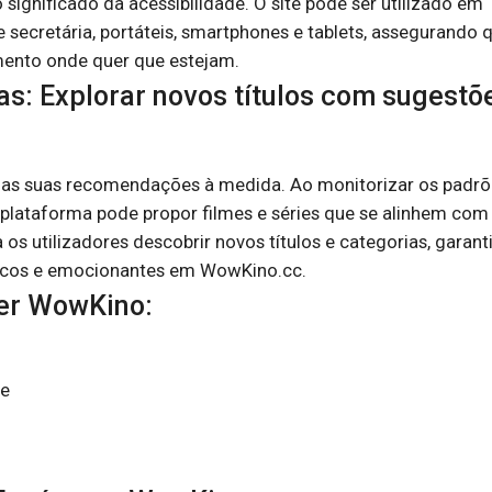
ignificado da acessibilidade. O site pode ser utilizado em
 secretária, portáteis, smartphones e tablets, assegurando 
mento onde quer que estejam.
: Explorar novos títulos com sugestõ
 é as suas recomendações à medida. Ao monitorizar os padr
 a plataforma pode propor filmes e séries que se alinhem com
a os utilizadores descobrir novos títulos e categorias, garan
scos e emocionantes em WowKino.cc.
her WowKino:
de