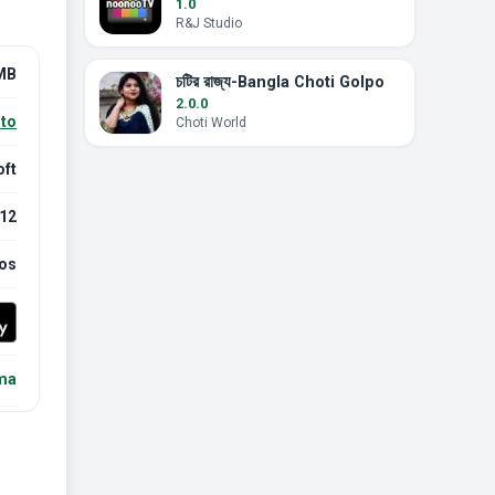
1.0
R&J Studio
MB
চটির রাজ্য-Bangla Choti Golpo
2.0.0
nto
Choti World
ft
12
nos
ema