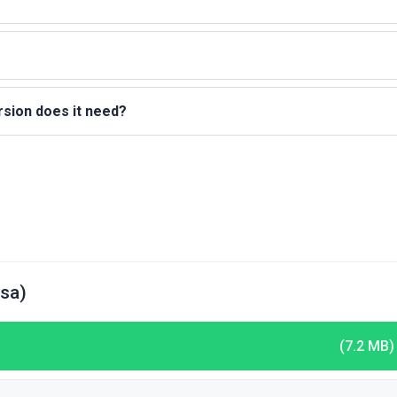
sion does it need?
sa)
(7.2 MB)