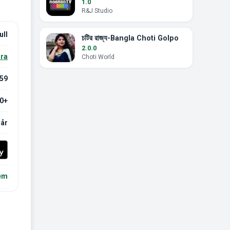
1.0
R&J Studio
ull
চটির রাজ্য-Bangla Choti Golpo
2.0.0
ra
Choti World
.59
.0+
 år
lem