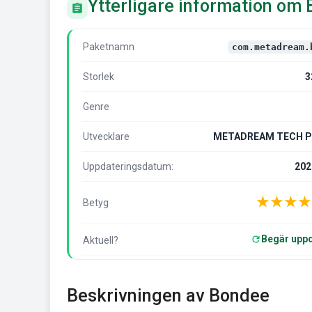
Ytterligare information om
Paketnamn
com.metadream.
Storlek
3
Genre
Utvecklare
METADREAM TECH P
Uppdateringsdatum:
202
★
★
★
★
Betyg
Begär uppd
Aktuell?
Beskrivningen av Bondee