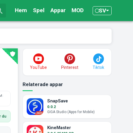
Hem
Spel
Appar
MOD
SV
YouTube
Pinterest
Tiktok
Relaterade appar
M:
SnapSave
0.0.2
GIGA Studio (Apps for Mobile)
r du
KineMaster