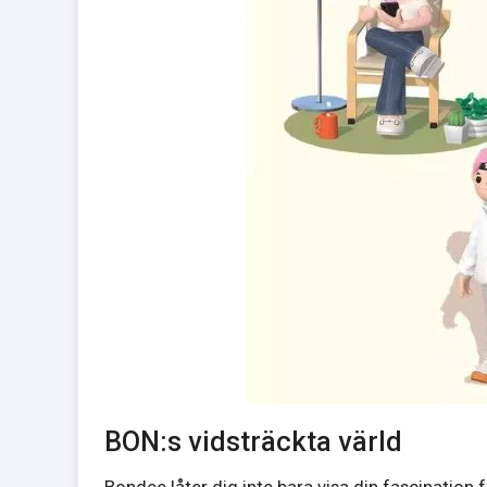
BON:s vidsträckta värld
Bondee låter dig inte bara visa din fascination f