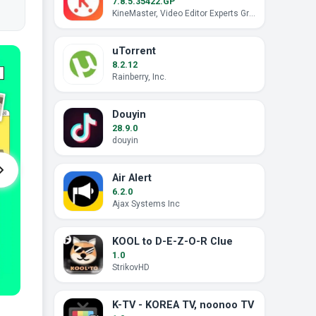
7.8.5.35422.GP
KineMaster, Video Editor Experts Group
uTorrent
8.2.12
Rainberry, Inc.
Douyin
28.9.0
douyin
Air Alert
6.2.0
Ajax Systems Inc
KOOL to D-E-Z-O-R Clue
1.0
StrikovHD
K-TV - KOREA TV, noonoo TV