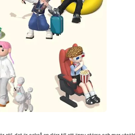
ör stil, det är också en dörr till ett ännu större och mer utsök