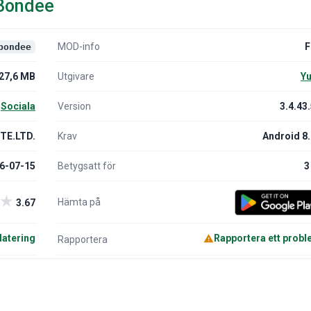
 Bondee
MOD-info
F
bondee
27,6 MB
Utgivare
Yu
Sociala
Version
3.4.43
TE.LTD.
Krav
Android 8
6-07-15
Betygsatt för
3
★
Hämta på
3.67
atering
Rapportera ett prob
Rapportera