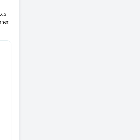
s
asi.
nner,