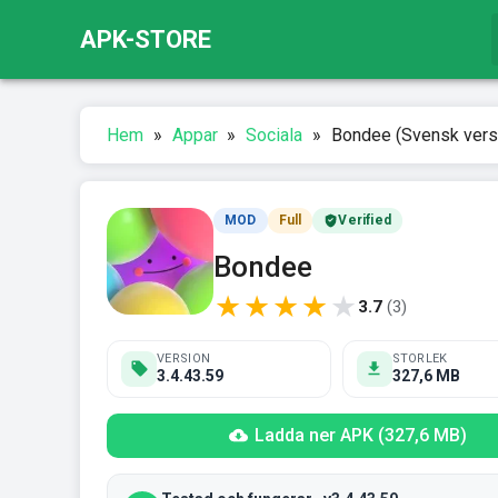
APK-STORE
Hem
»
Appar
»
Sociala
»
Bondee (Svensk vers
MOD
Full
Verified
Bondee
★
★
★
★
★
3.7
(
3
)
VERSION
STORLEK
3.4.43.59
327,6 MB
Ladda ner APK (327,6 MB)