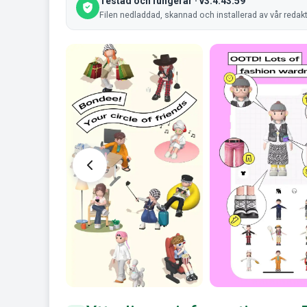
Testad och fungerar · v3.4.43.59
Filen nedladdad, skannad och installerad av vår redak