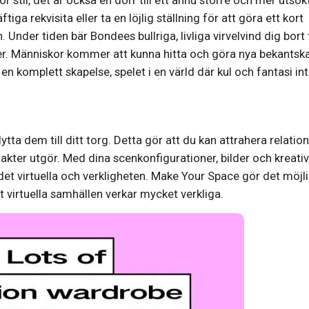
iga rekvisita eller ta en löjlig ställning för att göra ett kort
. Under tiden bär Bondees bullriga, livliga virvelvind dig bort t
ser. Människor kommer att kunna hitta och göra nya bekantsk
en komplett skapelse, spelet i en värld där kul och fantasi in
tta dem till ditt torg. Detta gör att du kan attrahera relatio
akter utgör. Med dina scenkonfigurationer, bilder och kreati
 det virtuella och verkligheten. Make Your Space gör det möjl
t virtuella samhällen verkar mycket verkliga.