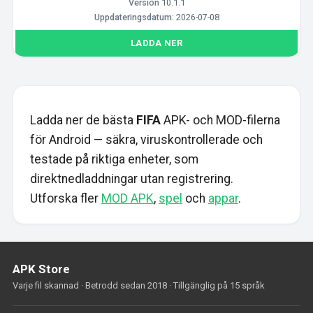
Version
10.1.1
Uppdateringsdatum:
2026-07-08
LADDA NER
Ladda ner de bästa
FIFA
APK- och MOD-filerna
för Android — säkra, viruskontrollerade och
testade på riktiga enheter, som
direktnedladdningar utan registrering.
Utforska fler
MOD APK
,
spel
och
appar
.
APK Store
Varje fil skannad · Betrodd sedan 2018 · Tillgänglig på 15 språk