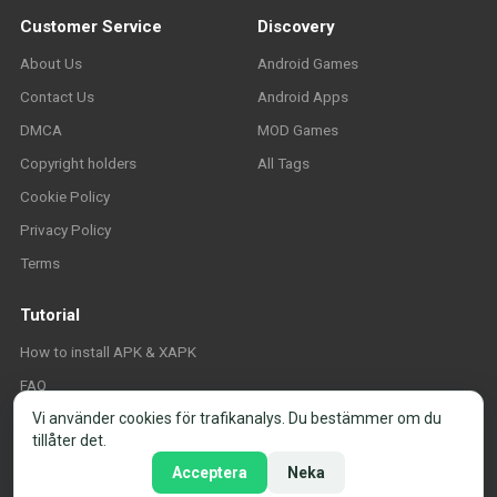
Customer Service
Discovery
About Us
Android Games
Contact Us
Android Apps
DMCA
MOD Games
Copyright holders
All Tags
Cookie Policy
Privacy Policy
Terms
Tutorial
How to install APK & XAPK
FAQ
Vi använder cookies för trafikanalys. Du bestämmer om du
tillåter det.
Acceptera
Neka
© 2026 APK-Store.org. Alla rättigheter förbehållna. ·
Cookie-inställningar