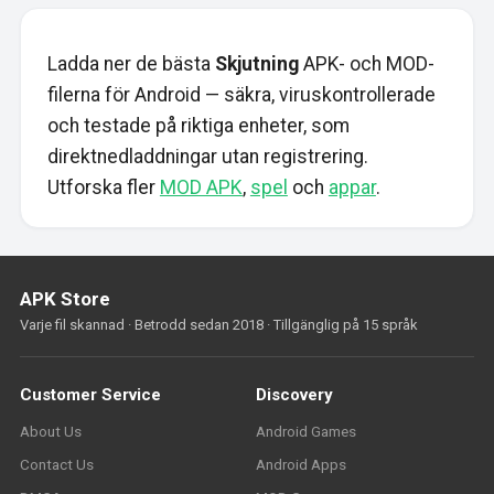
Ladda ner de bästa
Skjutning
APK- och MOD-
filerna för Android — säkra, viruskontrollerade
och testade på riktiga enheter, som
direktnedladdningar utan registrering.
Utforska fler
MOD APK
,
spel
och
appar
.
APK Store
Varje fil skannad · Betrodd sedan 2018 · Tillgänglig på 15 språk
Customer Service
Discovery
About Us
Android Games
Contact Us
Android Apps