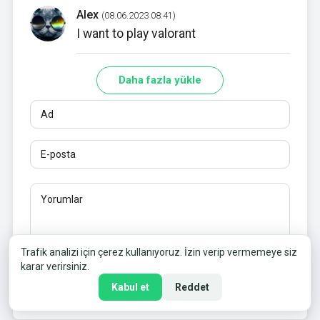
Alex
(08.06.2023 08:41)
I want to play valorant
Daha fazla yükle
Ad
E-posta
Yorumlar
En az 10 karakter. Bağlantılara izin verilmez.
Trafik analizi için çerez kullanıyoruz. İzin verip vermemeye siz
karar verirsiniz.
Kabul et
Reddet