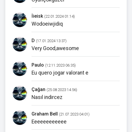
İieisk
(22.01.2024 01:14)
Wodoeiwjidiq
D
(17.01.2024 13:37)
Very Good,awesome
Paulo
(12.11.2023 06:35)
Eu quero jogar valorant e
Çağan
(25.08.2023 14:56)
Nasıl indircez
Graham Bell
(21.07.2023 04:01)
Eeeeeeeeeeee