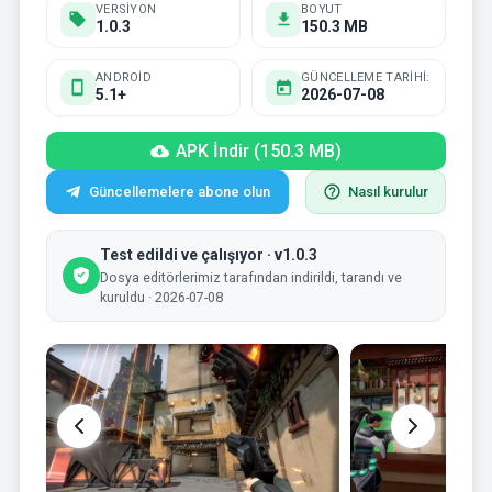
VERSIYON
BOYUT
1.0.3
150.3 MB
ANDROID
GÜNCELLEME TARIHI:
5.1+
2026-07-08
APK İndir (150.3 MB)
Güncellemelere abone olun
Nasıl kurulur
Test edildi ve çalışıyor · v1.0.3
Dosya editörlerimiz tarafından indirildi, tarandı ve
kuruldu · 2026-07-08