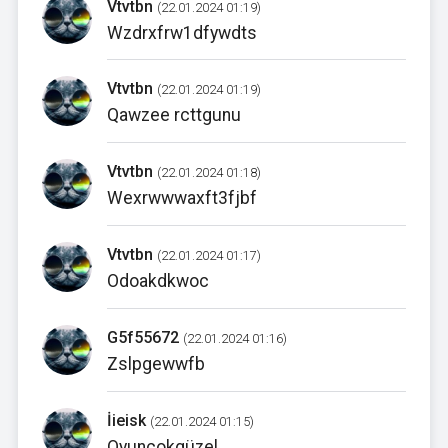
Vtvtbn
(22.01.2024 01:19)
Wzdrxfrw1dfywdts
Vtvtbn
(22.01.2024 01:19)
Qawzee rcttgunu
Vtvtbn
(22.01.2024 01:18)
Wexrwwwaxft3fjbf
Vtvtbn
(22.01.2024 01:17)
Odoakdkwoc
G5f55672
(22.01.2024 01:16)
Zslpgewwfb
İieisk
(22.01.2024 01:15)
Oyunçokgüzel