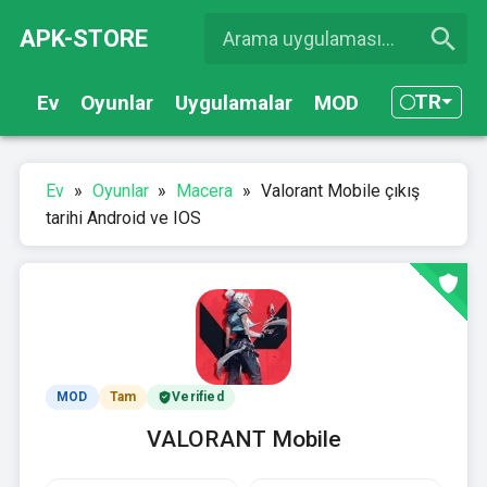
APK-STORE
TR
Ev
Oyunlar
Uygulamalar
MOD
Ev
»
Oyunlar
»
Macera
»
Valorant Mobile çıkış
tarihi Android ve IOS
MOD
Tam
Verified
VALORANT Mobile