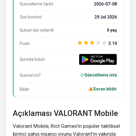
Güncelleme tarihi:
2026-07-08
Son kontrol
29 Jul 2026
Şunun için oylandı
6 yaş
★
★
★
★
★
Puan
3.19
Şurada bulun
Güncelleme iste
Güncel mi?
Sorun bildir
Bildir
Açıklaması VALORANT Mobile
Valorant Mobile, Riot Games'in popüler taktiksel
birinci şahıs nişancı oyunu Valorant'ın yakında