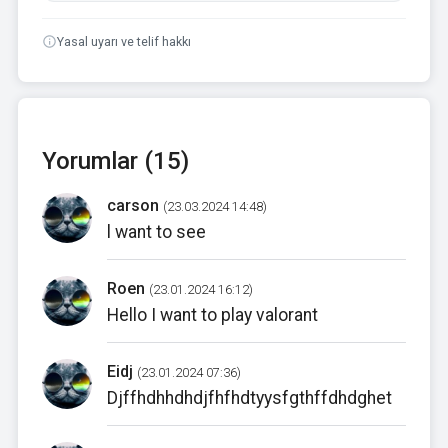
Yasal uyarı ve telif hakkı
Yorumlar (15)
carson
(23.03.2024 14:48)
l want to see
Roen
(23.01.2024 16:12)
Hello I want to play valorant
Eidj
(23.01.2024 07:36)
Djffhdhhdhdjfhfhdtyysfgthffdhdghet