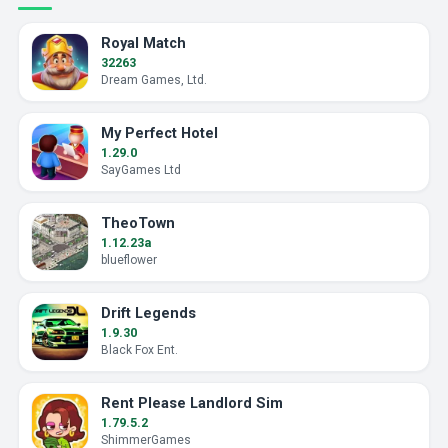
Royal Match
32263
Dream Games, Ltd.
My Perfect Hotel
1.29.0
SayGames Ltd
TheoTown
1.12.23a
blueflower
Drift Legends
1.9.30
Black Fox Ent.
Rent Please Landlord Sim
1.79.5.2
ShimmerGames