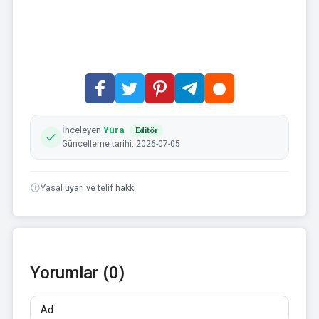
İnceleyen
Yura
Editör
Güncelleme tarihi: 2026-07-05
Yasal uyarı ve telif hakkı
Yorumlar (0)
Ad
E-posta
Yorumlar
En az 10 karakter. Bağlantılara izin verilmez.