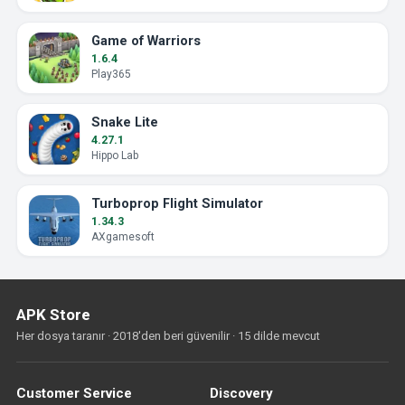
Game of Warriors
1.6.4
Play365
Snake Lite
4.27.1
Hippo Lab
Turboprop Flight Simulator
1.34.3
AXgamesoft
APK Store
Her dosya taranır · 2018'den beri güvenilir · 15 dilde mevcut
Customer Service
Discovery