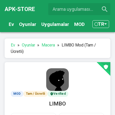
APK-STORE
TR
Ev
Oyunlar
Uygulamalar
MOD
Ev
»
Oyunlar
»
Macera
»
LIMBO Mod (Tam /
Ücretli)
MOD
Tam / Ücretli
Verified
LIMBO