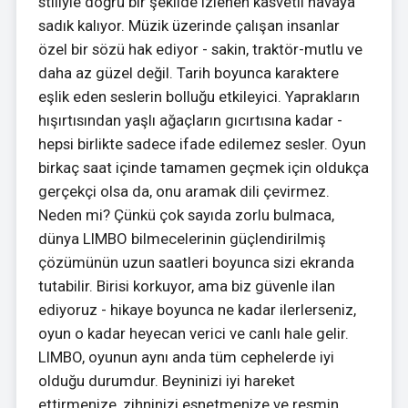
stiliyle doğru bir şekilde izlenen kasvetli havaya
sadık kalıyor. Müzik üzerinde çalışan insanlar
özel bir sözü hak ediyor - sakin, traktör-mutlu ve
daha az güzel değil. Tarih boyunca karaktere
eşlik eden seslerin bolluğu etkileyici. Yaprakların
hışırtısından yaşlı ağaçların gıcırtısına kadar -
hepsi birlikte sadece ifade edilemez sesler. Oyun
birkaç saat içinde tamamen geçmek için oldukça
gerçekçi olsa da, onu aramak dili çevirmez.
Neden mi? Çünkü çok sayıda zorlu bulmaca,
dünya LIMBO bilmecelerinin güçlendirilmiş
çözümünün uzun saatleri boyunca sizi ekranda
tutabilir. Birisi korkuyor, ama biz güvenle ilan
ediyoruz - hikaye boyunca ne kadar ilerlerseniz,
oyun o kadar heyecan verici ve canlı hale gelir.
LIMBO, oyunun aynı anda tüm cephelerde iyi
olduğu durumdur. Beyninizi iyi hareket
ettirmenize, zihninizi esnetmenize ve resmin