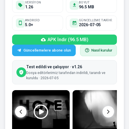
VERSIYON
BOYUT
1.26
96.5 MB
ANDROID
GÜNCELLEME TARIHI:
5.0+
2026-07-05
APK İndir (96.5 MB)
Güncellemelere abone olun
Nasıl kurulur
Test edildi ve çalışıyor · v1.26
Dosya editörlerimiz tarafından indirildi, tarandı ve
kuruldu · 2026-07-05