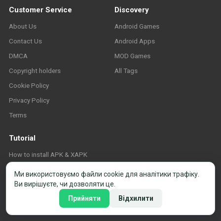
Customer Service
Discovery
About Us
Android Games
Contact Us
Android Apps
DMCA
MOD Games
Copyright holders
All Tags
Cookie Policy
Privacy Policy
Terms
Tutorial
How to install APK & XAPK
FAQ
Ми використовуємо файли cookie для аналітики трафіку.
Ви вирішуєте, чи дозволяти це.
Прийняти
Відхилити
© 2026 APK-Store.org. Усі права захищено. ·
Налаштування cookie