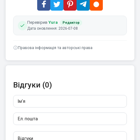
Перевірив
Yura
Редактор
Дата оновлення: 2026-07-08
Правова інформація та авторські права
Відгуки (0)
Ім'я
Ел. пошта
Відгуки
Щонайменше 10 символів. Посилання не дозволені.