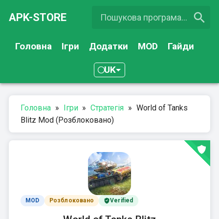
APK-STORE
Головна
Ігри
Додатки
MOD
Гайди
UK
Головна
»
Ігри
»
Стратегія
»
World of Tanks
Blitz Mod (Розблоковано)
MOD
Розблоковано
Verified