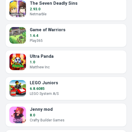
The Seven Deadly Sins
2.93.0
Netmarble
Game of Warriors
1.6.4
Play365
Ultra Panda
1.0
Matthew Inc
LEGO Juniors
6.8.6085
LEGO System A/S
Jenny mod
8.0
Crafty Builder Games