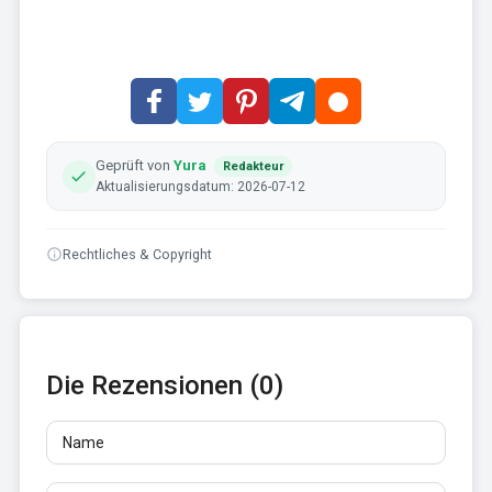
Geprüft von
Yura
Redakteur
Aktualisierungsdatum: 2026-07-12
Rechtliches & Copyright
Die Rezensionen (0)
Name
E-Mail
Rezensionen
Mindestens 10 Zeichen. Links sind nicht erlaubt.