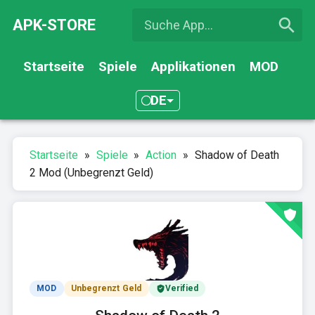
APK-STORE
Startseite
Spiele
Applikationen
MOD
DE
Startseite
»
Spiele
»
Action
»
Shadow of Death
2 Mod (Unbegrenzt Geld)
MOD
Unbegrenzt Geld
Verified