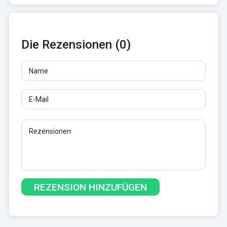
Die Rezensionen (0)
Name
E-Mail
Rezensionen
Mindestens 10 Zeichen. Links sind nicht erlaubt.