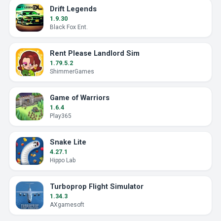
Drift Legends
1.9.30
Black Fox Ent.
Rent Please Landlord Sim
1.79.5.2
ShimmerGames
Game of Warriors
1.6.4
Play365
Snake Lite
4.27.1
Hippo Lab
Turboprop Flight Simulator
1.34.3
AXgamesoft