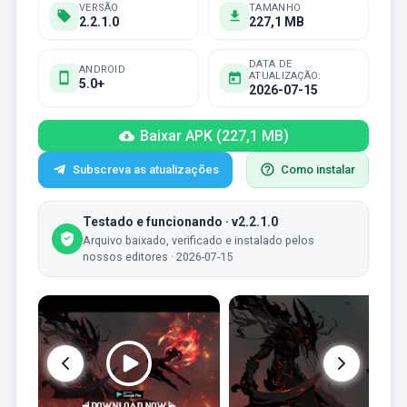
VERSÃO
TAMANHO
2.2.1.0
227,1 MB
DATA DE
ANDROID
ATUALIZAÇÃO:
5.0+
2026-07-15
Baixar APK (227,1 MB)
Subscreva as atualizações
Como instalar
Testado e funcionando · v2.2.1.0
Arquivo baixado, verificado e instalado pelos
nossos editores · 2026-07-15