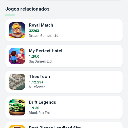
Jogos relacionados
Royal Match
32263
Dream Games, Ltd.
My Perfect Hotel
1.29.0
SayGames Ltd
TheoTown
1.12.23a
blueflower
Drift Legends
1.9.30
Black Fox Ent.