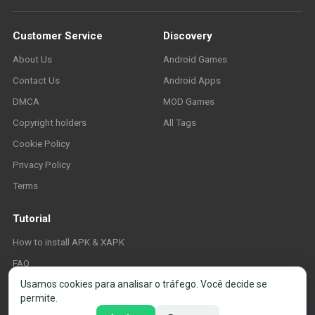
Customer Service
Discovery
About Us
Android Games
Contact Us
Android Apps
DMCA
MOD Games
Copyright holders
All Tags
Cookie Policy
Privacy Policy
Terms
Tutorial
How to install APK & XAPK
FAQ
Usamos cookies para analisar o tráfego. Você decide se
permite.