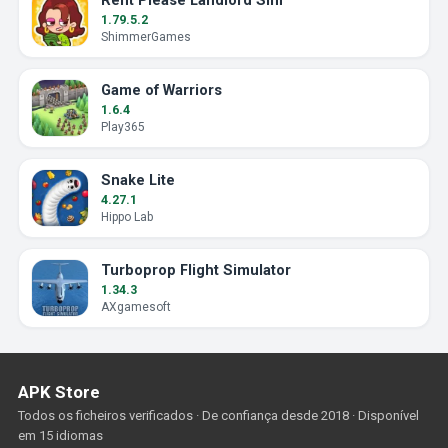
Rent Please Landlord Sim
1.79.5.2
ShimmerGames
Game of Warriors
1.6.4
Play365
Snake Lite
4.27.1
Hippo Lab
Turboprop Flight Simulator
1.34.3
AXgamesoft
APK Store
Todos os ficheiros verificados · De confiança desde 2018 · Disponível
em 15 idiomas