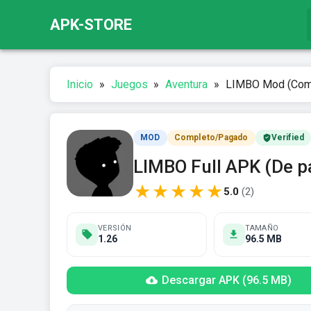
APK-STORE
Inicio
»
Juegos
»
Aventura
»
LIMBO Mod (Com
MOD
Completo/Pagado
Verified
LIMBO Full APK (De 
★
★
★
★
★
5.0
(
2
)
VERSIÓN
TAMAÑO
1.26
96.5 MB
Descargar APK (96.5 MB)