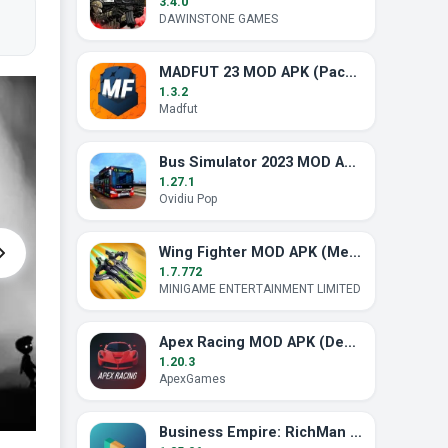
3.4.0
DAWINSTONE GAMES
MADFUT 23 MOD APK (Pack Gratis Completo)
1.3.2
Madfut
Bus Simulator 2023 MOD APK (Dinero Ilimitado)
1.27.1
Ovidiu Pop
Wing Fighter MOD APK (Menú Mod, Modo Dios)
1.7.772
MINIGAME ENTERTAINMENT LIMITED
Apex Racing MOD APK (Desbloqueado)
1.20.3
ApexGames
Business Empire: RichMan MOD APK (Dinero Ilimitado)