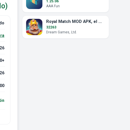
1.25.06
do)
AAA Fun
Royal Match MOD APK, el mito de las monedas ilimitadas
do
32263
Dream Games, Ltd.
ra
.26
.0+
026
00
ión