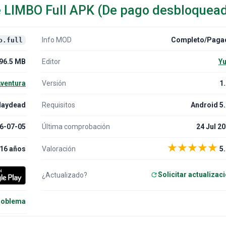
e LIMBO Full APK (De pago desbloquea
Info MOD
Completo/Paga
o.full
96.5 MB
Editor
Yu
ventura
Versión
1
laydead
Requisitos
Android 5
6-07-05
Última comprobación
24 Jul 2
★
★
★
★
★
16 años
Valoración
5.
Solicitar actualizac
¿Actualizado?
problema