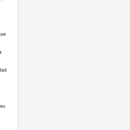
que
a
edad
 su