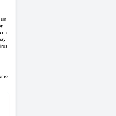
 sin
ón
a un
hay
irus
cómo