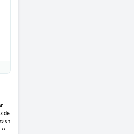
or
és de
as en
to.