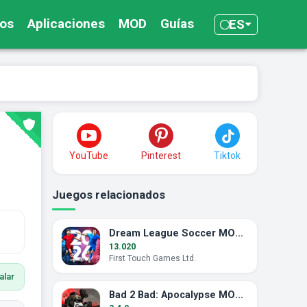
os
Aplicaciones
MOD
Guías
ES
YouTube
Pinterest
Tiktok
Juegos relacionados
Dream League Soccer MOD APK (Energía Ilimitada)
13.020
First Touch Games Ltd.
alar
Bad 2 Bad: Apocalypse MOD APK (Munición Ilimitada)