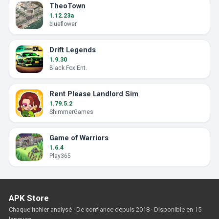
TheoTown
1.12.23a
blueflower
Drift Legends
1.9.30
Black Fox Ent.
Rent Please Landlord Sim
1.79.5.2
ShimmerGames
Game of Warriors
1.6.4
Play365
APK Store
Chaque fichier analysé · De confiance depuis 2018 · Disponible en 15