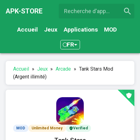
APK-STORE
Accueil
Jeux
Applications
MOD
FR
Accueil
»
Jeux
»
Arcade
»
Tank Stars Mod
(Argent illimité)
MOD
Unlimited Money
Verified