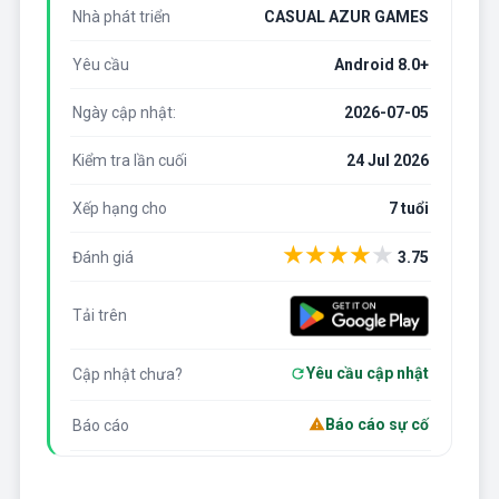
Nhà phát triển
CASUAL AZUR GAMES
Yêu cầu
Android 8.0+
Ngày cập nhật:
2026-07-05
Kiểm tra lần cuối
24 Jul 2026
Xếp hạng cho
7 tuổi
★
★
★
★
★
Đánh giá
3.75
Tải trên
Yêu cầu cập nhật
Cập nhật chưa?
Báo cáo sự cố
Báo cáo