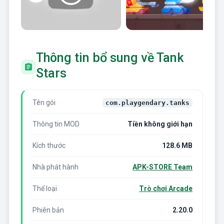
Thông tin bổ sung về Tank
Stars
Tên gói
com.playgendary.tanks
Thông tin MOD
Tiền không giới hạn
Kích thước
128.6 MB
Nhà phát hành
APK-STORE Team
Thể loại
Trò chơi Arcade
Phiên bản
2.20.0