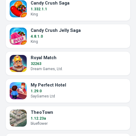
Candy Crush Saga
1.332.1.1
King
Candy Crush Jelly Saga
4.8.1.0
King
Royal Match
32263
Dream Games, Ltd.
My Perfect Hotel
1.29.0
SayGames Ltd
TheoTown
1.12.23a
blueflower