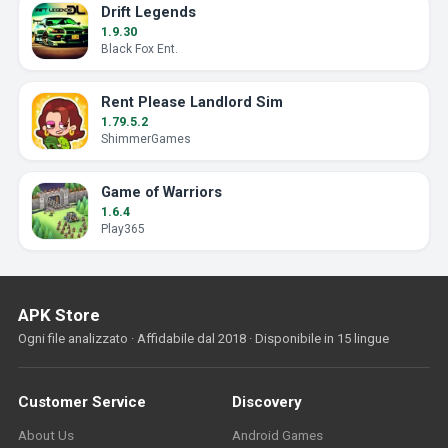
Drift Legends
1.9.30
Black Fox Ent.
Rent Please Landlord Sim
1.79.5.2
ShimmerGames
Game of Warriors
1.6.4
Play365
APK Store
Ogni file analizzato · Affidabile dal 2018 · Disponibile in 15 lingue
Customer Service
Discovery
About Us
Android Games