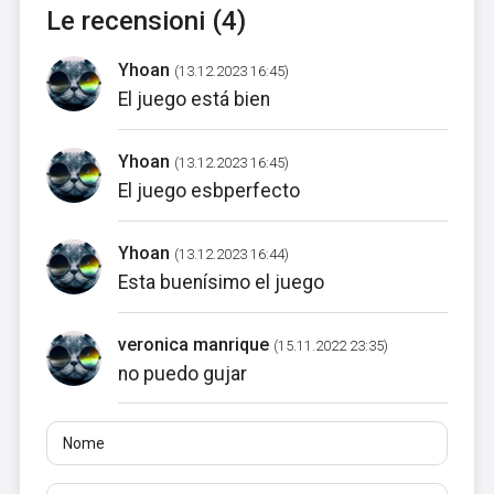
Le recensioni (4)
Yhoan
(13.12.2023 16:45)
El juego está bien
Yhoan
(13.12.2023 16:45)
El juego esbperfecto
Yhoan
(13.12.2023 16:44)
Esta buenísimo el juego
veronica manrique
(15.11.2022 23:35)
no puedo gujar
Nome
E-mail
Recensioni
Almeno 10 caratteri. I link non sono consentiti.