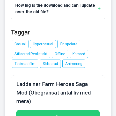
How big is the download and can I update
over the old file?
Taggar
Casual
Hypercasual
En spelare
Stiliserad Realistiskt
Offline
Korsord
Tecknad film
Stiliserad
Animering
Ladda ner Farm Heroes Saga
Mod (Obegränsat antal liv med
mera)