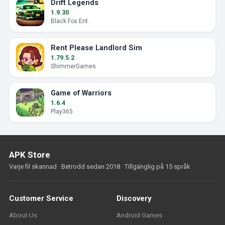
Drift Legends
1.9.30
Black Fox Ent.
Rent Please Landlord Sim
1.79.5.2
ShimmerGames
Game of Warriors
1.6.4
Play365
APK Store
Varje fil skannad · Betrodd sedan 2018 · Tillgänglig på 15 språk
Customer Service
Discovery
About Us
Android Games