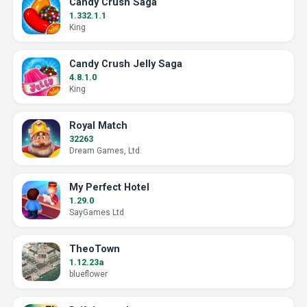
Candy Crush Saga
1.332.1.1
King
Candy Crush Jelly Saga
4.8.1.0
King
Royal Match
32263
Dream Games, Ltd.
My Perfect Hotel
1.29.0
SayGames Ltd
TheoTown
1.12.23a
blueflower