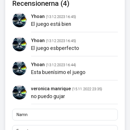
Recensionerna (4)
Yhoan
(13.12.2023 16:45)
El juego está bien
Yhoan
(13.12.2023 16:45)
El juego esbperfecto
Yhoan
(13.12.2023 16:44)
Esta buenísimo el juego
veronica manrique
(15.11.2022 23:35)
no puedo gujar
Namn
E-post
Recensioner
Minst 10 tecken. Länkar är inte tillåtna.