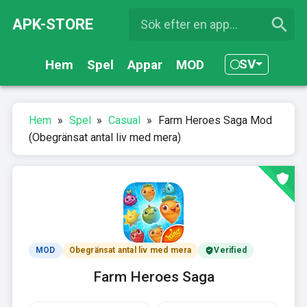
APK-STORE
SV
Hem
Spel
Appar
MOD
Hem
»
Spel
»
Casual
»
Farm Heroes Saga Mod
(Obegränsat antal liv med mera)
MOD
Obegränsat antal liv med mera
Verified
Farm Heroes Saga