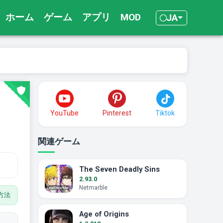
ホーム
ゲーム
アプリ
MOD
JA
YouTube
Pinterest
Tiktok
関連ゲーム
The Seven Deadly Sins
2.93.0
Netmarble
方法
Age of Origins