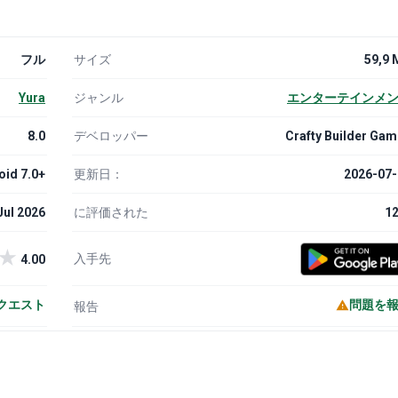
フル
サイズ
59,9 
Yura
ジャンル
エンターテインメ
8.0
デベロッパー
Crafty Builder Ga
oid 7.0+
更新日：
2026-07-
Jul 2026
に評価された
1
★
入手先
4.00
クエスト
問題を
報告