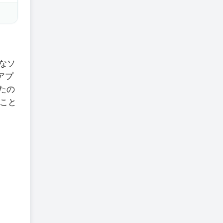
なソ
アプ
なたの
こと