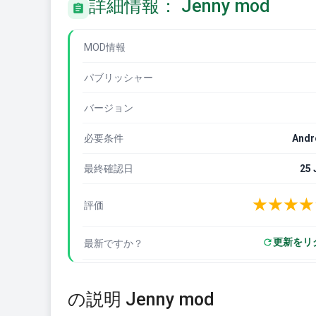
詳細情報： Jenny mod
MOD情報
パブリッシャー
バージョン
必要条件
Andr
最終確認日
25 
★
★
★
★
評価
更新をリ
最新ですか？
の説明 Jenny mod