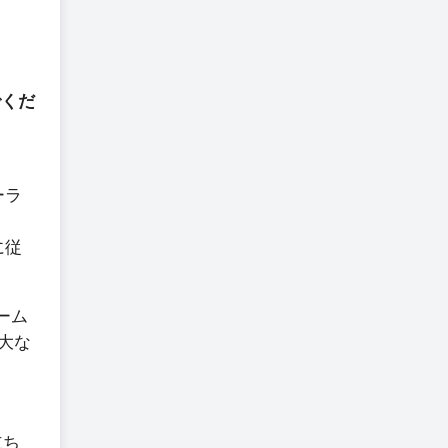
でくだ
ーラ
に従
ゲーム
壮大な
立ち