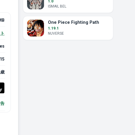
1.0
ISMAIL BEL
MB
One Piece Fighting Path
1.19.1
ント
NUVERSE
mes
15
2歳
報告