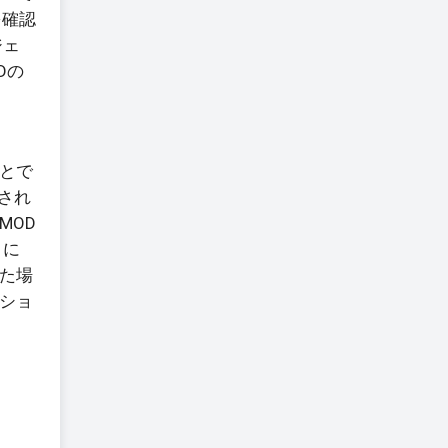
を確認
ジェ
Dの
ことで
され
MOD
ィに
た場
ショ