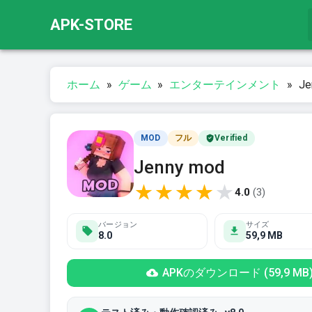
APK-STORE
ホーム
»
ゲーム
»
エンターテインメント
»
Je
MOD
フル
Verified
Jenny mod
★
★
★
★
★
4.0
(
3
)
バージョン
サイズ
8.0
59,9 MB
APKのダウンロード (59,9 MB