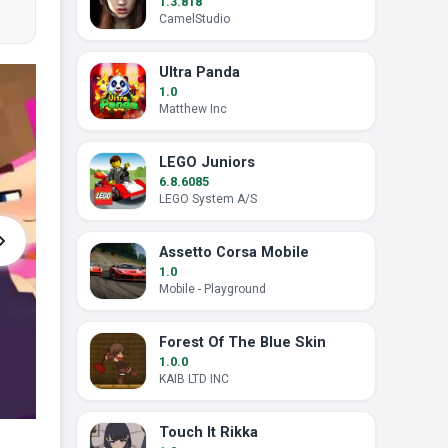
1.3.818
CamelStudio
Ultra Panda
1.0
Matthew Inc
LEGO Juniors
6.8.6085
LEGO System A/S
Assetto Corsa Mobile
1.0
Mobile - Playground
Forest Of The Blue Skin
1.0.0
KAIB LTD INC
Touch It Rikka