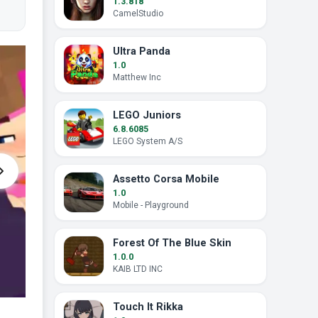
1.3.818
CamelStudio
Ultra Panda
1.0
Matthew Inc
LEGO Juniors
6.8.6085
LEGO System A/S
Assetto Corsa Mobile
1.0
Mobile - Playground
Forest Of The Blue Skin
1.0.0
KAIB LTD INC
Touch It Rikka