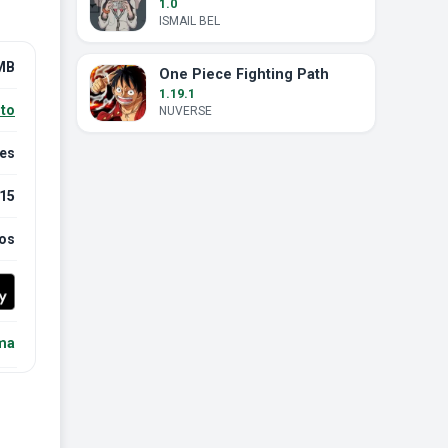
1.0
ISMAIL BEL
MB
One Piece Fighting Path
1.19.1
nto
NUVERSE
mes
15
nos
ema