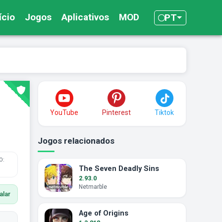
ício
Jogos
Aplicativos
MOD
PT
YouTube
Pinterest
Tiktok
Jogos relacionados
O:
The Seven Deadly Sins
2.93.0
Netmarble
alar
Age of Origins