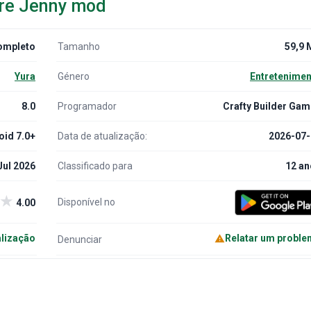
bre Jenny mod
ompleto
Tamanho
59,9 
Yura
Género
Entretenime
8.0
Programador
Crafty Builder Ga
oid 7.0+
Data de atualização:
2026-07-
Jul 2026
Classificado para
12 a
★
Disponível no
4.00
alização
Relatar um probl
Denunciar