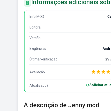
Informações adicionais so
Info MOD
C
Editora
Versão
Exigências
Andr
Última verificação
25 
★
★
★
★
Avaliação
Solicitar atu
Atualizado?
A descrição de Jenny mod