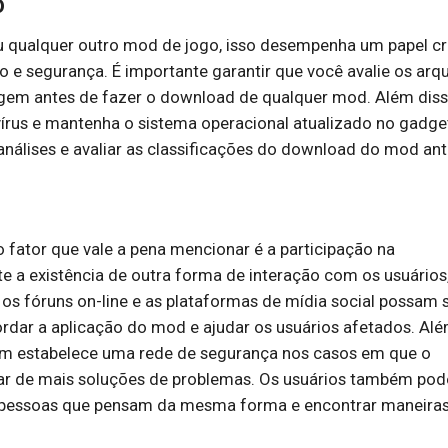
o
 qualquer outro mod de jogo, isso desempenha um papel cr
 e segurança. É importante garantir que você avalie os arq
igem antes de fazer o download de qualquer mod. Além diss
vírus e mantenha o sistema operacional atualizado no gadge
análises e avaliar as classificações do download do mod an
 fator que vale a pena mencionar é a participação na
e a existência de outra forma de interação com os usuários
s fóruns on-line e as plataformas de mídia social possam 
rdar a aplicação do mod e ajudar os usuários afetados. Al
ém estabelece uma rede de segurança nos casos em que o
cisar de mais soluções de problemas. Os usuários também po
s pessoas que pensam da mesma forma e encontrar maneira