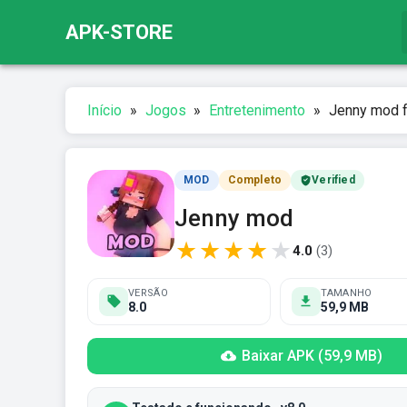
APK-STORE
Início
»
Jogos
»
Entretenimento
»
Jenny mod f
MOD
Completo
Verified
Jenny mod
★
★
★
★
★
4.0
(
3
)
VERSÃO
TAMANHO
8.0
59,9 MB
Baixar APK (59,9 MB)