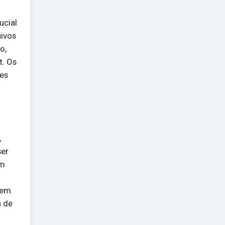
ucial
uivos
o,
t. Os
tes
,
ser
ém
dem
s de