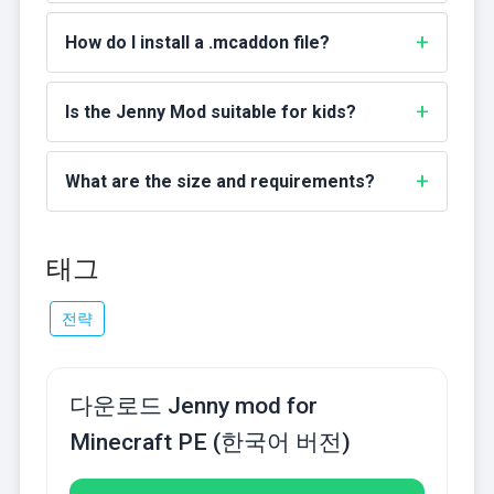
How do I install a .mcaddon file?
Is the Jenny Mod suitable for kids?
What are the size and requirements?
태그
전략
다운로드 Jenny mod for
Minecraft PE (한국어 버전)