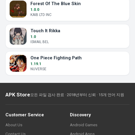
Forest Of The Blue Skin
1.0.0
KAIB LTD INC
Touch It Rikka
1.0
ISMAIL BEL
One Piece Fighting Path
1.19.1
NUVERSE
APK Store
모든 파일 검사 완료 · 2018년부터 신뢰 · 15개 언어 지원
Customer Service
Discovery
About Us
Android Games
Contact Us
Android Apps