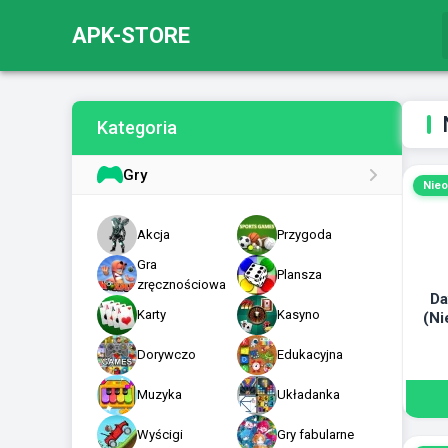
APK-STORE
Kategoria
Gry
Nieo
Akcja
Przygoda
Gra
Plansza
zręcznościowa
Da
Karty
Kasyno
(Ni
Dorywczo
Edukacyjna
Muzyka
Układanka
Wyścigi
Gry fabularne