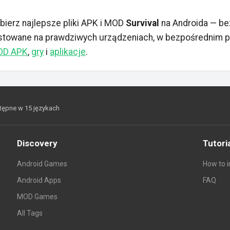
bierz najlepsze pliki APK i MOD
Survival
na Androida — be
stowane na prawdziwych urządzeniach, w bezpośrednim pob
OD APK
,
gry
i
aplikacje
.
tępne w 15 językach
Discovery
Tutori
Android Games
How to i
Android Apps
FAQ
MOD Games
All Tags