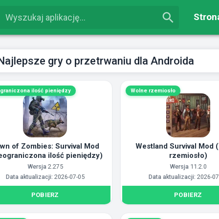
Stron
Najlepsze gry o przetrwaniu dla Androida
graniczona ilość pieniędzy
Wolne rzemiosło
wn of Zombies: Survival Mod
Westland Survival Mod 
eograniczona ilość pieniędzy)
rzemiosło)
Wersja
2.275
Wersja
11.2.0
Data aktualizacji:
2026-07-05
Data aktualizacji:
2026-07
POBIERZ
POBIERZ