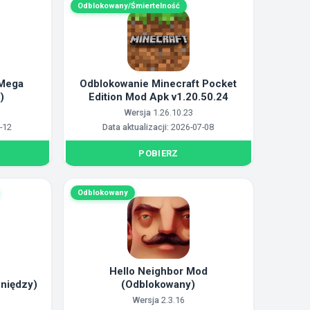
Odblokowany/Śmiertelność
(Mega
Odblokowanie Minecraft Pocket
)
Edition Mod Apk v1.20.50.24
Wersja
1.26.10.23
-12
Data aktualizacji:
2026-07-08
POBIERZ
Odblokowany
Hello Neighbor Mod
eniędzy)
(Odblokowany)
Wersja
2.3.16