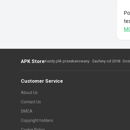
Po
te
M
APK Store
Każdy plik przeskanowany · Zaufany od 2018 · Dos
Customer Service
About Us
Contact Us
DMCA
Copyright holders
Cookie Policy