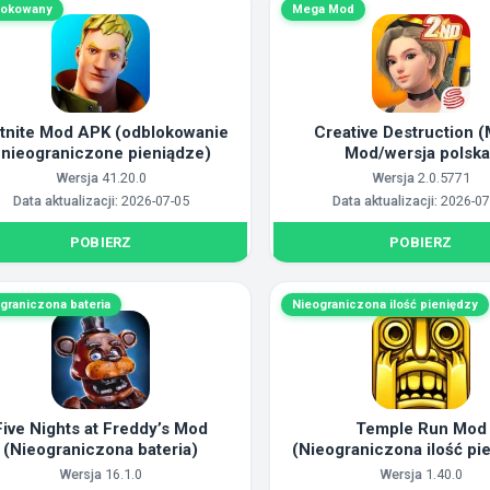
lokowany
Mega Mod
tnite Mod APK (odblokowanie
Creative Destruction 
 nieograniczone pieniądze)
Mod/wersja polska
Wersja
41.20.0
Wersja
2.0.5771
Data aktualizacji:
2026-07-05
Data aktualizacji:
2026-07
POBIERZ
POBIERZ
graniczona bateria
Nieograniczona ilość pieniędzy
Five Nights at Freddy’s Mod
Temple Run Mod
(Nieograniczona bateria)
(Nieograniczona ilość pi
Wersja
16.1.0
Wersja
1.40.0