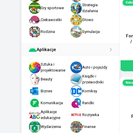
Odb
Strategia
Gry sportowe
działania
Ciekawostki
Słowo
Rodzina
Symulacja
For
/
Aplikacje
Sztuka i
Auto i pojazdy
projektowanie
Książki i
Beauty
przewodniki
Nieo
Biznes
Komiksy
Komunikacja
Randki
Aplikacje
Rozrywka
edukacyjne
Wydarzenia
Finanse