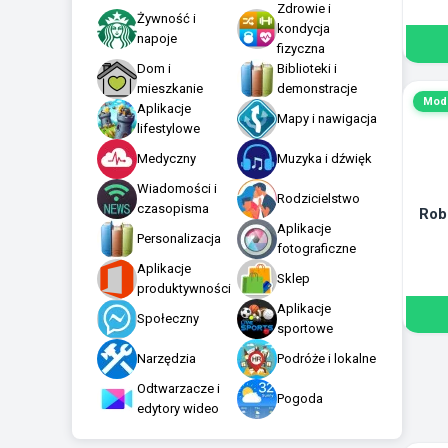
Zdrowie i
Żywność i
kondycja
napoje
fizyczna
Dom i
Biblioteki i
mieszkanie
demonstracje
Mod
Aplikacje
Mapy i nawigacja
lifestylowe
Medyczny
Muzyka i dźwięk
Wiadomości i
Rodzicielstwo
czasopisma
Rob
Aplikacje
Personalizacja
fotograficzne
Aplikacje
Sklep
produktywności
Aplikacje
Społeczny
sportowe
Narzędzia
Podróże i lokalne
Odtwarzacze i
Pogoda
edytory wideo