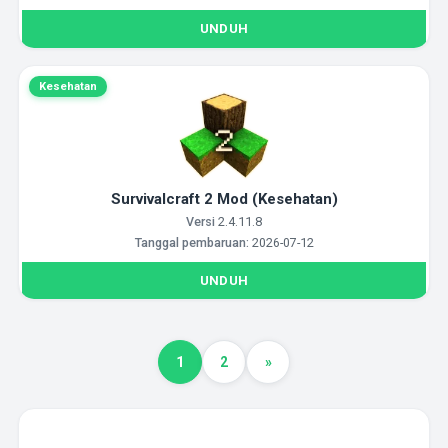
UNDUH
Kesehatan
Survivalcraft 2 Mod (Kesehatan)
Versi
2.4.11.8
Tanggal pembaruan:
2026-07-12
UNDUH
1
2
»