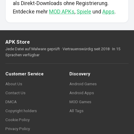
als Direkt-Downloads ohne Registrierung.
Entdecke mehr
MOD APKs
,
Spiele
und
Apps
.
APK Store
Jede Datei auf Malware geprüft · Vertrauenswürdig seit 2018 · In 15
Sprachen verfügbar
Customer Service
Discovery
About Us
Android Games
Contact Us
Android Apps
DMCA
MOD Games
Copyright holders
All Tags
Cookie Policy
Privacy Policy