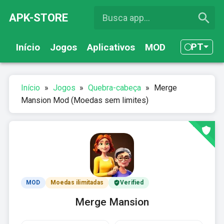
APK-STORE
PT
Início
Jogos
Aplicativos
MOD
Início
»
Jogos
»
Quebra-cabeça
»
Merge
Mansion Mod (Moedas sem limites)
MOD
Moedas ilimitadas
Verified
Merge Mansion