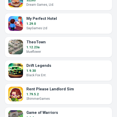
32263
Dream Games, Ltd.
My Perfect Hotel
1.29.0
SayGames Ltd
TheoTown
1.12.23a
blueflower
Drift Legends
1.9.30
Black Fox Ent.
Rent Please Landlord Sim
1.79.5.2
ShimmerGames
Game of Warriors