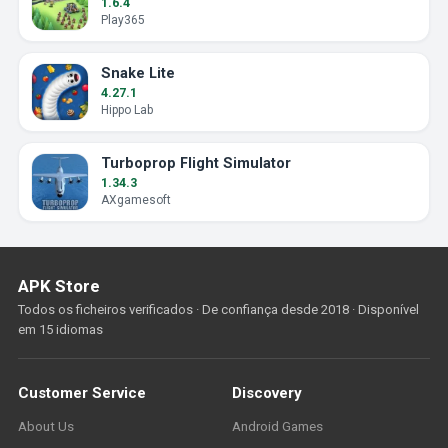
1.6.4
Play365
Snake Lite
4.27.1
Hippo Lab
Turboprop Flight Simulator
1.34.3
AXgamesoft
APK Store
Todos os ficheiros verificados · De confiança desde 2018 · Disponível
em 15 idiomas
Customer Service
Discovery
About Us
Android Games