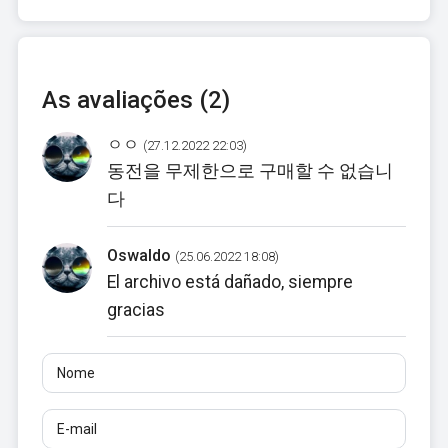
As avaliações (2)
ㅇㅇ
(27.12.2022 22:03)
동전을 무제한으로 구매할 수 없습니
다
Oswaldo
(25.06.2022 18:08)
El archivo está dañado, siempre
gracias
Nome
E-mail
Avaliações
Pelo menos 10 caracteres. Links não são permitidos.