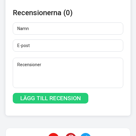
Recensionerna (0)
Namn
E-post
Recensioner
Minst 10 tecken. Länkar är inte tillåtna.