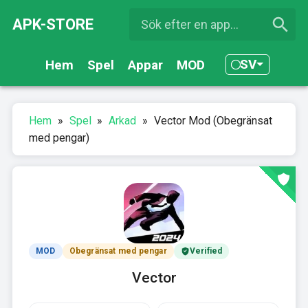
APK-STORE
SV
Hem
Spel
Appar
MOD
Hem
»
Spel
»
Arkad
»
Vector Mod (Obegränsat
med pengar)
MOD
Obegränsat med pengar
Verified
Vector