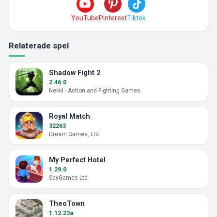
YouTube
Pinterest
Tiktok
Relaterade spel
Shadow Fight 2
2.46.0
Nekki - Action and Fighting Games
Royal Match
32263
Dream Games, Ltd.
My Perfect Hotel
1.29.0
SayGames Ltd
TheoTown
1.12.23a