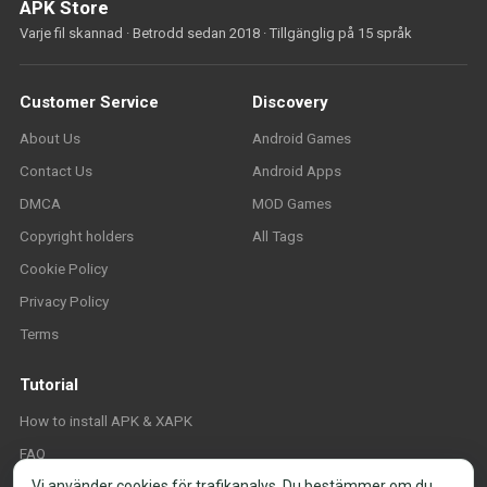
APK Store
Varje fil skannad · Betrodd sedan 2018 · Tillgänglig på 15 språk
Customer Service
Discovery
About Us
Android Games
Contact Us
Android Apps
DMCA
MOD Games
Copyright holders
All Tags
Cookie Policy
Privacy Policy
Terms
Tutorial
How to install APK & XAPK
FAQ
Vi använder cookies för trafikanalys. Du bestämmer om du