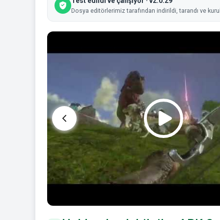
Test edildi ve çalışıyor · v2.0.29
Dosya editörlerimiz tarafından indirildi, tarandı ve kur