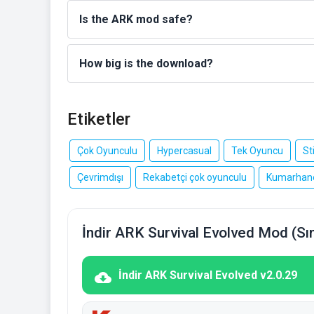
Is the ARK mod safe?
How big is the download?
Etiketler
Çok Oyunculu
Hypercasual
Tek Oyuncu
St
Çevrimdışı
Rekabetçi çok oyunculu
Kumarhane
İndir ARK Survival Evolved Mod (Sın
İndir ARK Survival Evolved v2.0.29