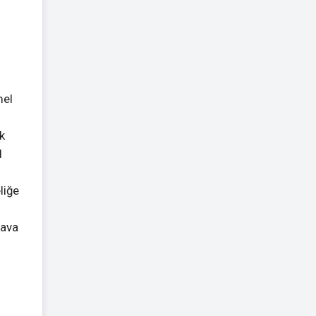
mel
k
d
liğe
Hava