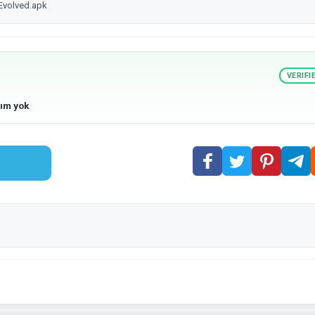
 Evolved.apk
VERIFI
lım yok