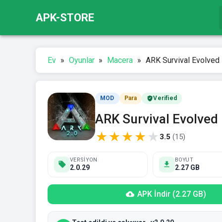
APK-STORE
Ev
»
Oyunlar
»
Macera
»
ARK Survival Evolved 
MOD
Para
Verified
ARK Survival Evolved
★
★
★
★
★
3.5
(
15
)
VERSIYON
BOYUT
2.0.29
2.27 GB
APK İndir (2.27 GB)