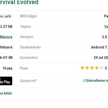
rvival Evolved
MOD bilgisi
Pa
os.ark
2.27 GB
Yayıncı
Yu
Macera
Versiyon
2.0
Wildcard
Gereksinimler
Android 7
6-07-08
Son kontrol
29 Jul 2
★
★
★
★
★
16 yaş
Puan
3.
Güncelleme i
Güncel mi?
n bildir