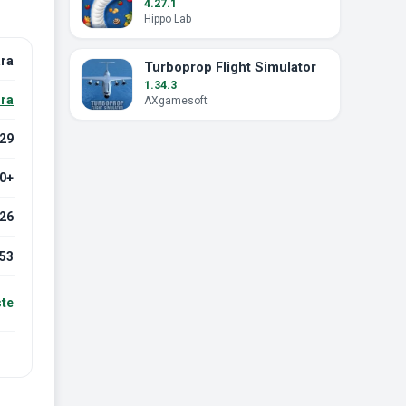
4.27.1
Hippo Lab
ra
Turboprop Flight Simulator
1.34.3
ra
AXgamesoft
.29
.0+
026
53
ste