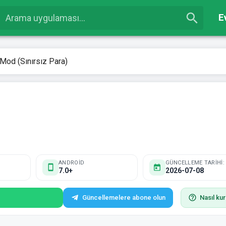
E
Mod (Sınırsız Para)
ANDROID
GÜNCELLEME TARIHI:
7.0+
2026-07-08
Güncellemelere abone olun
Nasıl kur