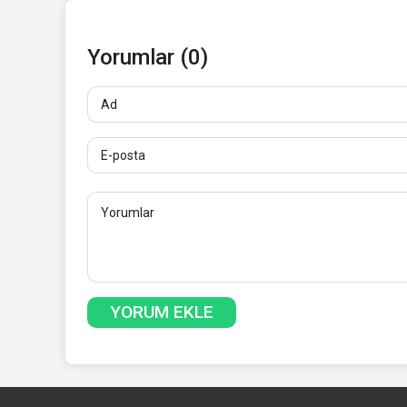
Yorumlar (0)
Ad
E-posta
Yorumlar
En az 10 karakter. Bağlantılara izin verilmez.