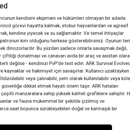
ved
oyuncunun kendisini ekipmanı ve hükümleri olmayan bir adada
Birincil görevi hayatta kalmak, etobur hayvanlardan ve agresif
mak, kendine yiyecek ve su sağlamaktır. Ve temel ihtiyaçlar
patronun kim olduğunu herkese gösterebilirsiniz. Oyunun te
çek dinozorlardır. Bu yüzden sadece onlarla savaşmak değil,
r çiftliği donatmayı ve canavarı avda bir araç ve asistan olara
erli değilse - kendinizi PvP'de test edin. ARK Survival Evolve
e kaynaklar ve hakimiyet için savaşırlar. Kullanıcı uzaktayken
rülebilir veya çalınabilir, yem olarak kullanılabilir veya köle
e güvenliğe dikkat etmek hayati önem taşır. ARK hataları
şitli manzaralara sahip yüksek kaliteli grafiklere sahiptir. 
sanlar ve fauna mükemmel bir şekilde çizilmiş ve
larca saat boyunca sürükleyebilen doğal ve karmaşık bir