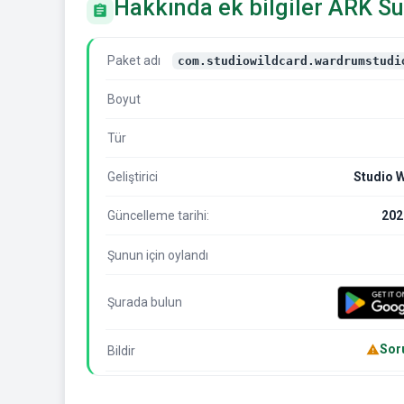
Hakkında ek bilgiler ARK Su
Paket adı
com.studiowildcard.wardrumstudi
Boyut
Tür
Geliştirici
Studio 
Güncelleme tarihi:
202
Şunun için oylandı
Şurada bulun
Soru
Bildir