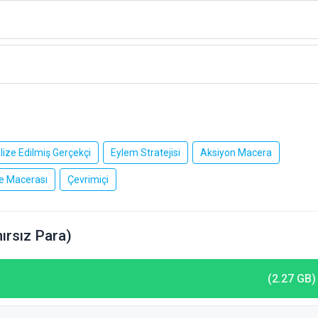
ilize Edilmiş Gerçekçi
Eylem Stratejisi
Aksiyon Macera
 Macerası
Çevrimiçi
ırsız Para)
(2.27 GB)