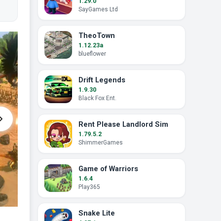
1.29.0
SayGames Ltd
TheoTown
1.12.23a
blueflower
Drift Legends
1.9.30
Black Fox Ent.
Rent Please Landlord Sim
1.79.5.2
ShimmerGames
Game of Warriors
1.6.4
Play365
Snake Lite