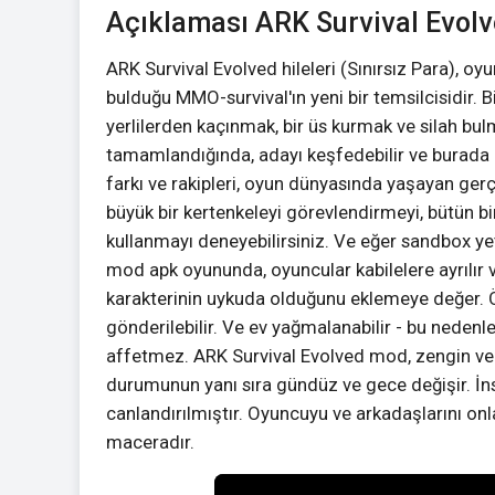
Açıklaması ARK Survival Evol
ARK Survival Evolved hileleri (Sınırsız Para), 
bulduğu MMO-survival'ın yeni bir temsilcisidir. 
yerlilerden kaçınmak, bir üs kurmak ve silah bul
tamamlandığında, adayı keşfedebilir ve burada 
farkı ve rakipleri, oyun dünyasında yaşayan ger
büyük bir kertenkeleyi görevlendirmeyi, bütün bi
kullanmayı deneyebilirsiniz. Ve eğer sandbox yet
mod apk oyununda, oyuncular kabilelere ayrılır v
karakterinin uykuda olduğunu eklemeye değer. Öldü
gönderilebilir. Ve ev yağmalanabilir - bu nedenl
affetmez. ARK Survival Evolved mod, zengin ve çe
durumunun yanı sıra gündüz ve gece değişir. İn
canlandırılmıştır. Oyuncuyu ve arkadaşlarını on
maceradır.