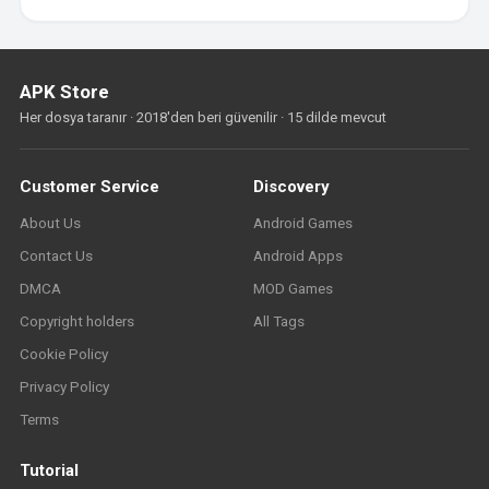
APK Store
Her dosya taranır · 2018'den beri güvenilir · 15 dilde mevcut
Customer Service
Discovery
About Us
Android Games
Contact Us
Android Apps
DMCA
MOD Games
Copyright holders
All Tags
Cookie Policy
Privacy Policy
Terms
Tutorial