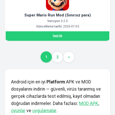
Super Mario Run Mod (Sınırsız para)
Versiyon
3.2.0
Güncelleme tarihi:
2026-07-05
İNDIR
1
2
»
Android için en iyi
Platform
APK ve MOD
dosyalarını indirin — güvenli, virüs taranmış ve
gerçek cihazlarda test edilmiş, kayıt olmadan
doğrudan indirmeler. Daha fazlası:
MOD APK
,
oyunlar
ve
uygulamalar
.