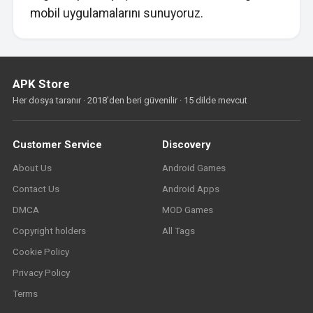
mobil uygulamalarını sunuyoruz.
APK Store
Her dosya taranır · 2018'den beri güvenilir · 15 dilde mevcut
Customer Service
Discovery
About Us
Android Games
Contact Us
Android Apps
DMCA
MOD Games
Copyright holders
All Tags
Cookie Policy
Privacy Policy
Terms