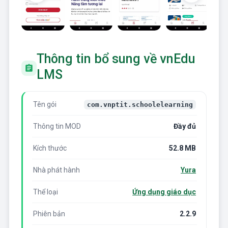
Thông tin bổ sung về vnEdu
LMS
Tên gói
com.vnptit.schoolelearning
Thông tin MOD
Đầy đủ
Kích thước
52.8 MB
Nhà phát hành
Yura
Thể loại
Ứng dụng giáo dục
Phiên bản
2.2.9