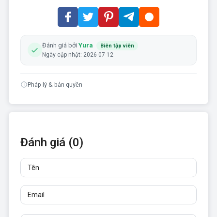
Đánh giá bởi
Yura
Biên tập viên
Ngày cập nhật: 2026-07-12
Pháp lý & bản quyền
Đánh giá (0)
Tên
Email
Đánh giá
Ít nhất 10 ký tự. Không được chèn liên kết.