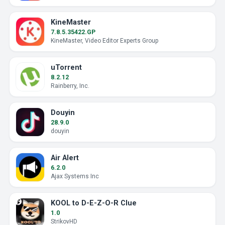
KineMaster
7.8.5.35422.GP
KineMaster, Video Editor Experts Group
uTorrent
8.2.12
Rainberry, Inc.
Douyin
28.9.0
douyin
Air Alert
6.2.0
Ajax Systems Inc
KOOL to D-E-Z-O-R Clue
1.0
StrikovHD