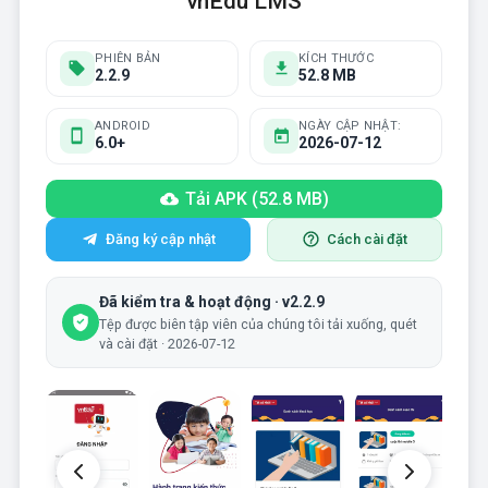
vnEdu LMS
PHIÊN BẢN
KÍCH THƯỚC
2.2.9
52.8 MB
ANDROID
NGÀY CẬP NHẬT:
6.0+
2026-07-12
Tải APK (52.8 MB)
Đăng ký cập nhật
Cách cài đặt
Đã kiểm tra & hoạt động · v2.2.9
Tệp được biên tập viên của chúng tôi tải xuống, quét
và cài đặt · 2026-07-12