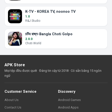
K-TV - KOREA TV, noonoo TV
1.0
R&J Studio
চটির রাজ্য-Bangla Choti Golpo
2.0.0
Choti World
APK Store
Mọi tệp đều được quét · Đáng tin cậy từ 2018 · Có sẵn bằng 15 ngôn
ngữ
Customer Service
Discovery
About Us
Android Games
Contact Us
Android Apps