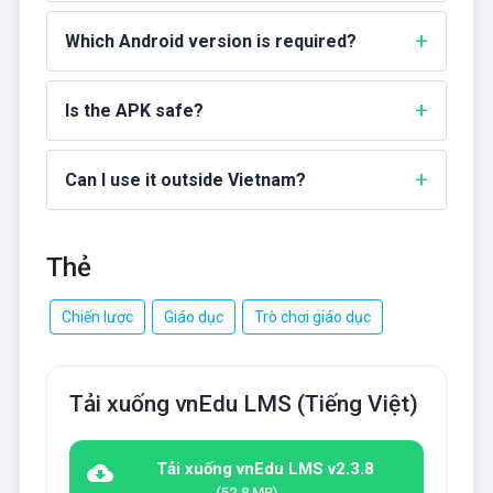
Which Android version is required?
Is the APK safe?
Can I use it outside Vietnam?
Thẻ
Chiến lược
Giáo dục
Trò chơi giáo dục
Tải xuống vnEdu LMS (Tiếng Việt)
Tải xuống vnEdu LMS v2.3.8
(52.8 MB)