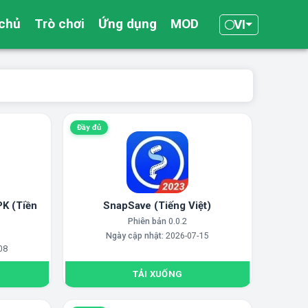
 chủ
Trò chơi
Ứng dụng
MOD
VI
Đầy đủ
K (Tiền
SnapSave (Tiếng Việt)
Phiên bản
0.0.2
Ngày cập nhật:
2026-07-15
08
TẢI XUỐNG