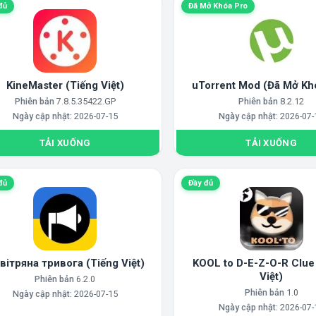
đủ
Đã Mở Khóa Pro
KineMaster (Tiếng Việt)
uTorrent Mod (Đã Mở Kh
Phiên bản
7.8.5.35422.GP
Phiên bản
8.2.12
Ngày cập nhật:
2026-07-15
Ngày cập nhật:
2026-07-
TẢI XUỐNG
TẢI XUỐNG
đủ
Đầy đủ
вітряна тривога (Tiếng Việt)
KOOL to D-E-Z-O-R Clue
Việt)
Phiên bản
6.2.0
Phiên bản
1.0
Ngày cập nhật:
2026-07-15
Ngày cập nhật:
2026-07-