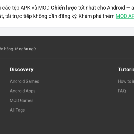
i các tệp APK và MOD
Chiến lược
tốt nhất cho Android — an
ật, tải trực tiếp không cần đăng ký. Khám phá thêm
MOD A
 sẵn bằng 15 ngôn ngữ
Discovery
Tutori
Android Games
How to i
Android Apps
FAQ
MOD Games
All Tags