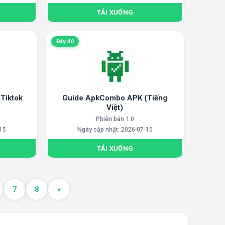
TẢI XUỐNG
Đầy đủ
 Tiktok
Guide ApkCombo APK (Tiếng
Việt)
Phiên bản
1.0
15
Ngày cập nhật:
2026-07-15
TẢI XUỐNG
7
8
»