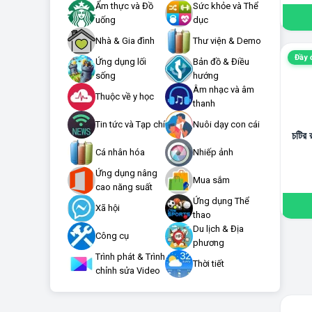
Ẩm thực và Đồ
Sức khỏe và Thể
uống
dục
Nhà & Gia đình
Thư viện & Demo
Đầy 
Ứng dụng lối
Bản đồ & Điều
sống
hướng
Âm nhạc và âm
Thuộc về y học
thanh
Tin tức và Tạp chí
Nuôi dạy con cái
চটির
Cá nhân hóa
Nhiếp ảnh
Ứng dụng nâng
Mua sắm
cao năng suất
Ứng dụng Thể
Xã hội
thao
Du lịch & Địa
Công cụ
phương
Trình phát & Trình
Thời tiết
chỉnh sửa Video