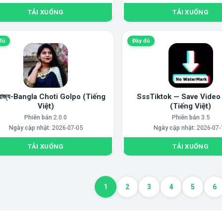
TẢI XUỐNG
TẢI XUỐNG
đủ
Đầy đủ
 রাজ্য-Bangla Choti Golpo (Tiếng
SssTiktok — Save Video
Việt)
(Tiếng Việt)
Phiên bản
2.0.0
Phiên bản
3.5
Ngày cập nhật:
2026-07-05
Ngày cập nhật:
2026-07-
TẢI XUỐNG
TẢI XUỐNG
1
2
3
4
5
6