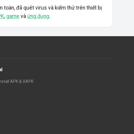
 toàn, đã quét virus và kiểm thử trên thiết bị
PK
,
game
và
ứng dụng
.
al
nstall APK & XAPK