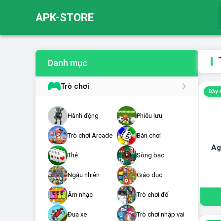
APK-STORE
Danh mục
Trò chơi
Đầy 
Hành động
Phiêu lưu
Trò chơi Arcade
Bàn chơi
Ag
Thẻ
Sòng bạc
Ngẫu nhiên
Giáo dục
Âm nhạc
Trò chơi đố
Đua xe
Trò chơi nhập vai