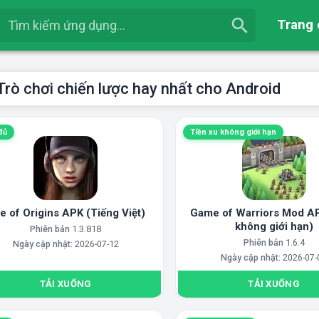
Trang
Trò chơi chiến lược hay nhất cho Android
đủ
Tiền xu không giới hạn
e of Origins APK (Tiếng Việt)
Game of Warriors Mod AP
không giới hạn)
Phiên bản
1.3.818
Phiên bản
1.6.4
Ngày cập nhật:
2026-07-12
Ngày cập nhật:
2026-07-
TẢI XUỐNG
TẢI XUỐNG