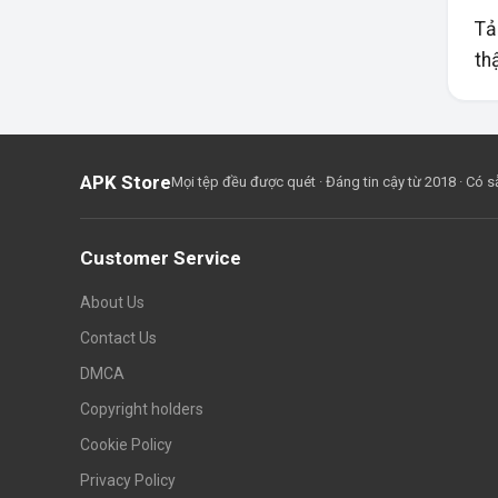
Tả
th
APK Store
Mọi tệp đều được quét · Đáng tin cậy từ 2018 · Có
Customer Service
About Us
Contact Us
DMCA
Copyright holders
Cookie Policy
Privacy Policy