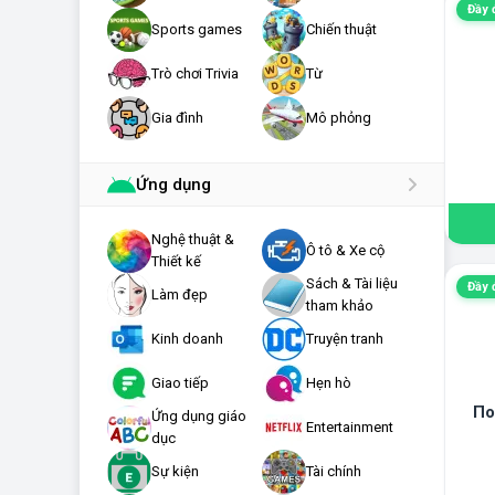
Đầy 
Sports games
Chiến thuật
Trò chơi Trivia
Từ
Gia đình
Mô phỏng
Ứng dụng
Nghệ thuật &
Ô tô & Xe cộ
Thiết kế
Sách & Tài liệu
Đầy 
Làm đẹp
tham khảo
Kinh doanh
Truyện tranh
Giao tiếp
Hẹn hò
По
Ứng dụng giáo
Entertainment
dục
Sự kiện
Tài chính