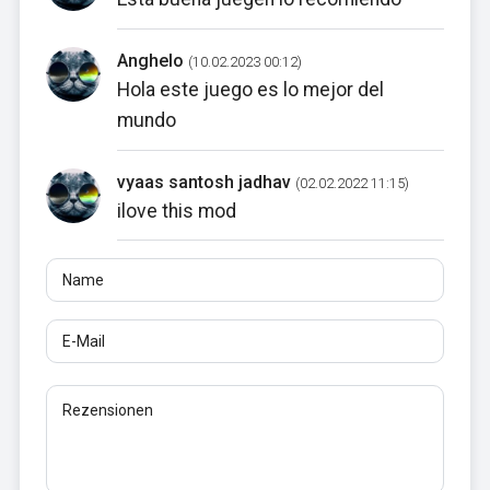
Anghelo
(10.02.2023 00:12)
Hola este juego es lo mejor del
mundo
vyaas santosh jadhav
(02.02.2022 11:15)
ilove this mod
Name
E-Mail
Rezensionen
Mindestens 10 Zeichen. Links sind nicht erlaubt.