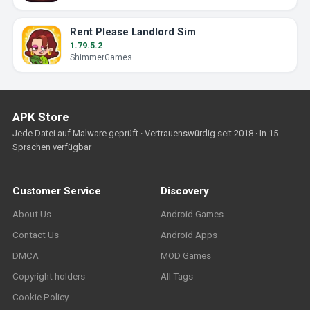
Rent Please Landlord Sim
1.79.5.2
ShimmerGames
APK Store
Jede Datei auf Malware geprüft · Vertrauenswürdig seit 2018 · In 15
Sprachen verfügbar
Customer Service
Discovery
About Us
Android Games
Contact Us
Android Apps
DMCA
MOD Games
Copyright holders
All Tags
Cookie Policy