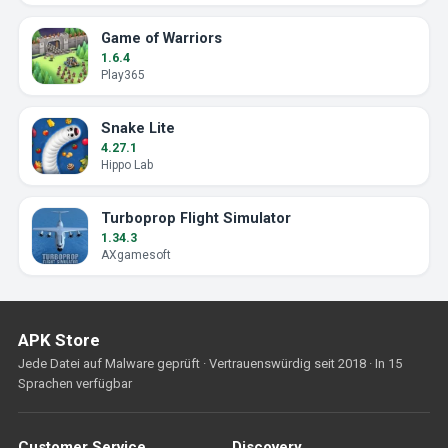
Game of Warriors
1.6.4
Play365
Snake Lite
4.27.1
Hippo Lab
Turboprop Flight Simulator
1.34.3
AXgamesoft
APK Store
Jede Datei auf Malware geprüft · Vertrauenswürdig seit 2018 · In 15
Sprachen verfügbar
Customer Service
Discovery