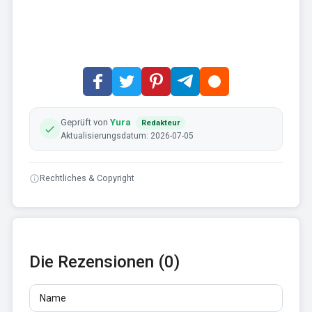
Geprüft von
Yura
Redakteur
Aktualisierungsdatum: 2026-07-05
Rechtliches & Copyright
Die Rezensionen (0)
Name
E-Mail
Rezensionen
Mindestens 10 Zeichen. Links sind nicht erlaubt.