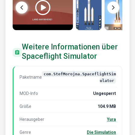
Weitere Informationen über
Spaceflight Simulator
com.StefMorojna.SpaceflightSim
Paketname
ulator
MOD-Info
Ungesperrt
Größe
104.9 MB
Herausgeber
Yura
Genre
Die Simulation