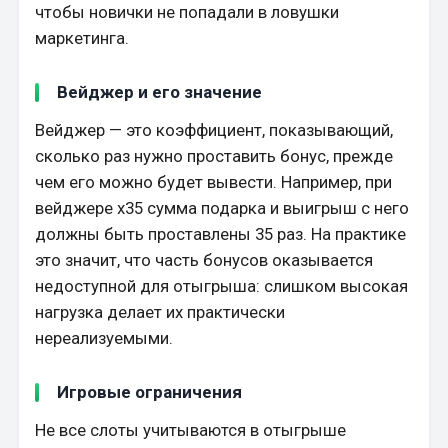
чтобы новички не попадали в ловушки
маркетинга.
Вейджер и его значение
Вейджер — это коэффициент, показывающий,
сколько раз нужно проставить бонус, прежде
чем его можно будет вывести. Например, при
вейджере х35 сумма подарка и выигрыш с него
должны быть проставлены 35 раз. На практике
это значит, что часть бонусов оказывается
недоступной для отыгрыша: слишком высокая
нагрузка делает их практически
нереализуемыми.
Игровые ограничения
Не все слоты учитываются в отыгрыше