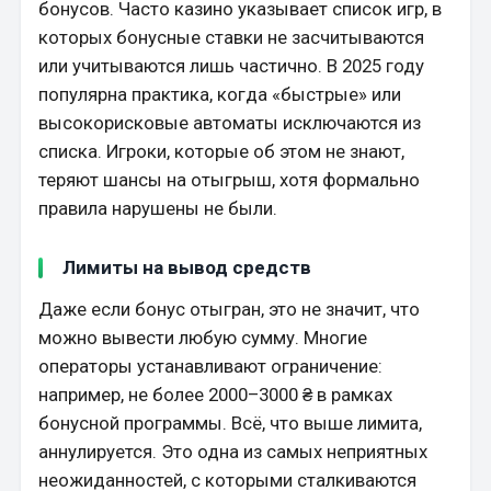
бонусов. Часто казино указывает список игр, в
которых бонусные ставки не засчитываются
или учитываются лишь частично. В 2025 году
популярна практика, когда «быстрые» или
высокорисковые автоматы исключаются из
списка. Игроки, которые об этом не знают,
теряют шансы на отыгрыш, хотя формально
правила нарушены не были.
Лимиты на вывод средств
Даже если бонус отыгран, это не значит, что
можно вывести любую сумму. Многие
операторы устанавливают ограничение:
например, не более 2000–3000 ₴ в рамках
бонусной программы. Всё, что выше лимита,
аннулируется. Это одна из самых неприятных
неожиданностей, с которыми сталкиваются