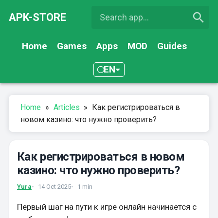
APK-STORE
Home
Games
Apps
MOD
Guides
EN
Home
»
Articles
»
Как регистрироваться в
новом казино: что нужно проверить?
Как регистрироваться в новом
казино: что нужно проверить?
Yura
14 Oct 2025
1 min
Первый шаг на пути к игре онлайн начинается с