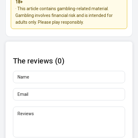
18+
· This article contains gambling-related material.
Gambling involves financial risk and is intended for
adults only. Please play responsibly.
The reviews (0)
Name
Email
Reviews
At least 10 characters. Links are not allowed.