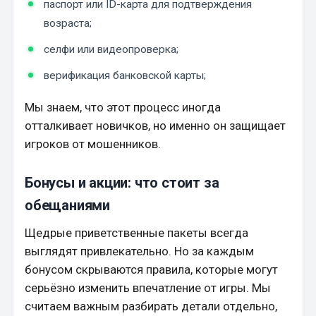
паспорт или ID-карта для подтверждения
возраста;
селфи или видеопроверка;
верификация банковской карты;
Мы знаем, что этот процесс иногда
отталкивает новичков, но именно он защищает
игроков от мошенников.
Бонусы и акции: что стоит за
обещаниями
Щедрые приветственные пакеты всегда
выглядят привлекательно. Но за каждым
бонусом скрываются правила, которые могут
серьёзно изменить впечатление от игры. Мы
считаем важным разбирать детали отдельно,