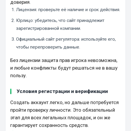
доверия.
Лицензия: проверьте её наличие и срок действия.
Юрлицо: убедитесь, что сайт принадлежит
зарегистрированной компании.
Официальный сайт регулятора: используйте его,
чтобы перепроверить данные.
Без лицензии защита прав игрока невозможна,
и любые конфликты будут решаться не в вашу
пользу.
Условия регистрации и верификации
Создать аккаунт легко, но дальше потребуется
пройти проверку личности. Это обязательный
этап для всех легальных площадок, и он же
гарантирует сохранность средств.